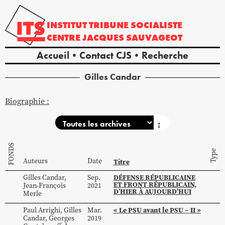
INSTITUT
TRIBUNE
SOCIALISTE
CENTRE
JACQUES
SAUVAGEOT
Accueil
Contact CJS
Recherche
Gilles
Candar
Biographie :
↕
FONDS
Type
Auteurs
Date
Titre
DÉFENSE RÉPUBLICAINE
Gilles
Candar
,
Sep.
ET FRONT RÉPUBLICAIN,
Jean-François
2021
D’HIER À AUJOURD’HUI
Merle
« Le PSU avant le PSU – II »
Paul
Arrighi
,
Gilles
Mar.
Candar
,
Georges
2019