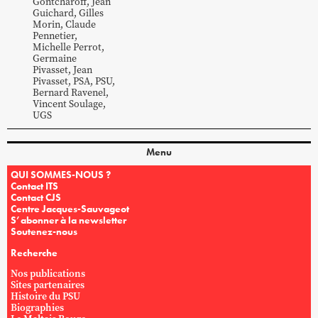
Gontcharoff
,
Jean
Guichard
,
Gilles
Morin
,
Claude
Pennetier
,
Michelle
Perrot
,
Germaine
Pivasset
,
Jean
Pivasset
,
PSA
,
PSU
,
Bernard
Ravenel
,
Vincent
Soulage
,
UGS
Menu
QUI SOMMES-NOUS ?
Contact ITS
Contact CJS
Centre Jacques-Sauvageot
S’abonner à la newsletter
Soutenez-nous
Recherche
Nos publications
Sites partenaires
Histoire du PSU
Biographies