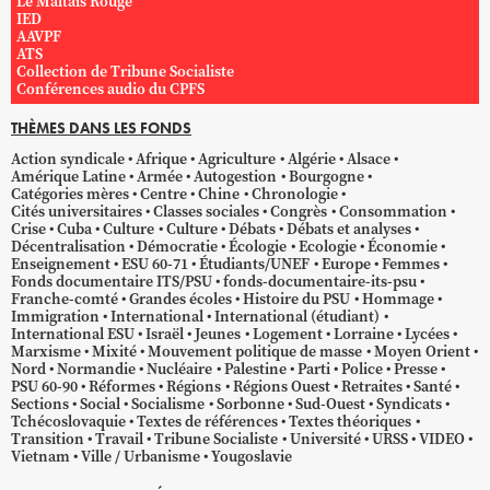
Le Maltais Rouge
IED
AAVPF
ATS
Collection de Tribune Socialiste
Conférences audio du CPFS
THÈMES DANS LES FONDS
Action syndicale
Afrique
Agriculture
Algérie
Alsace
Amérique Latine
Armée
Autogestion
Bourgogne
Catégories mères
Centre
Chine
Chronologie
Cités universitaires
Classes sociales
Congrès
Consommation
Crise
Cuba
Culture
Culture
Débats
Débats et analyses
Décentralisation
Démocratie
Écologie
Ecologie
Économie
Enseignement
ESU 60-71
Étudiants/UNEF
Europe
Femmes
Fonds documentaire ITS/PSU
fonds-documentaire-its-psu
Franche-comté
Grandes écoles
Histoire du PSU
Hommage
Immigration
International
International (étudiant)
International ESU
Israël
Jeunes
Logement
Lorraine
Lycées
Marxisme
Mixité
Mouvement politique de masse
Moyen Orient
Nord
Normandie
Nucléaire
Palestine
Parti
Police
Presse
PSU 60-90
Réformes
Régions
Régions Ouest
Retraites
Santé
Sections
Social
Socialisme
Sorbonne
Sud-Ouest
Syndicats
Tchécoslovaquie
Textes de références
Textes théoriques
Transition
Travail
Tribune Socialiste
Université
URSS
VIDEO
Vietnam
Ville / Urbanisme
Yougoslavie