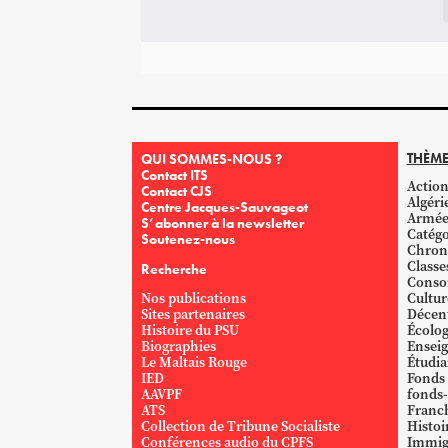
THÈME
QUI SOMMES-NOUS ?
Contact ITS
Action
Contact CJS
Algéri
Centre Jacques-Sauvageot
Armé
S’abonner à la newsletter
Catégo
Soutenez-nous
Chron
Classe
Recherche
Conso
Nos publications
Cultur
Sites partenaires
Décent
Histoire du PSU
Écolog
Biographies
Ensei
Le Maltais Rouge
Étudi
IED
Fonds
AAVPF
fonds-
ATS
Franc
Collection de Tribune Socialiste
Histoi
Conférences audio du CPFS
Immig