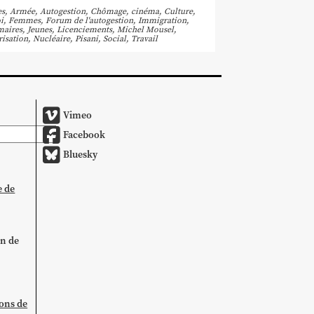
es
,
Armée
,
Autogestion
,
Chômage
,
cinéma
,
Culture
,
i
,
Femmes
,
Forum de l'autogestion
,
Immigration
,
maires
,
Jeunes
,
Licenciements
,
Michel Mousel
,
risation
,
Nucléaire
,
Pisani
,
Social
,
Travail
Vimeo
Facebook
Bluesky
e de
on de
ions de