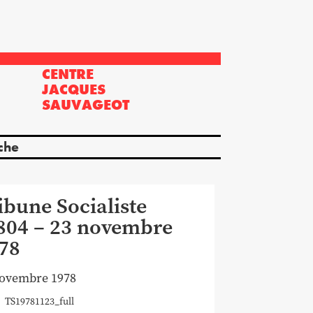
CENTRE
?
JACQUES
SAUVAGEOT
che
ibune Socialiste
804 – 23 novembre
78
novembre 1978
TS19781123_full