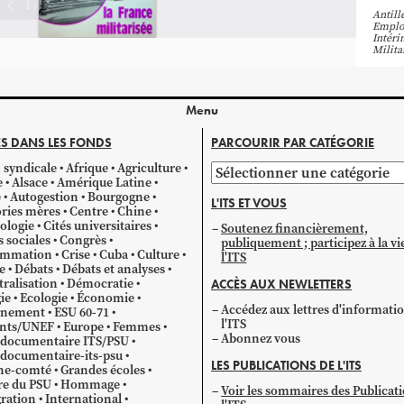
Antill
Emplo
Intéri
Milita
Menu
S DANS LES FONDS
PARCOURIR PAR CATÉGORIE
 syndicale
Afrique
Agriculture
Parcourir
e
Alsace
Amérique Latine
par
e
Autogestion
Bourgogne
L'ITS ET VOUS
catégorie
ries mères
Centre
Chine
ologie
Cités universitaires
Soutenez financièrement,
s sociales
Congrès
publiquement ; participez à la vi
mmation
Crise
Cuba
Culture
l'ITS
e
Débats
Débats et analyses
ralisation
Démocratie
ACCÈS AUX NEWLETTERS
ie
Ecologie
Économie
Accédez aux lettres d'informati
gnement
ESU 60-71
l'ITS
ants/UNEF
Europe
Femmes
Abonnez vous
 documentaire ITS/PSU
documentaire-its-psu
LES PUBLICATIONS DE L'ITS
he-comté
Grandes écoles
re du PSU
Hommage
Voir les sommaires des Publicat
ration
International