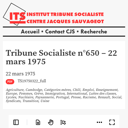
INSTITUT
TRIBUNE
SOCIALISTE
CENTRE
JACQUES
SAUVAGEOT
Accueil
Contact CJS
Recherche
Tribune Socialiste n°650 – 22
mars 1975
22 mars 1975
TS19750322_full
PDF
Agriculture
,
Cambodge
,
Catégories mères
,
Chili
,
Emploi
,
Enseignement
,
Europe
,
Femmes
,
Grève
,
Immigration
,
International
,
Luttes des classes
,
Lycées
,
Nucléaire
,
Paysannerie
,
Portugal
,
Presse
,
Racisme
,
Renault
,
Social
,
Syndicats
,
Transition
,
Usine