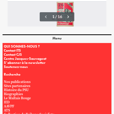
Menu
QUI SOMMES-NOUS ?
Contact ITS
Contact CJS
Centre Jacques-Sauvageot
S’abonner à la newsletter
Soutenez-nous
Recherche
Nos publications
Sites partenaires
Histoire du PSU
Biographies
Le Maltais Rouge
IED
AAVPF
ATS