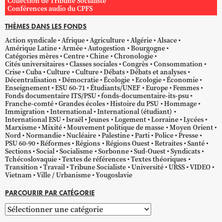
Collection de Tribune Socialiste
Conférences audio du CPFS
THÈMES DANS LES FONDS
Action syndicale
Afrique
Agriculture
Algérie
Alsace
Amérique Latine
Armée
Autogestion
Bourgogne
Catégories mères
Centre
Chine
Chronologie
Cités universitaires
Classes sociales
Congrès
Consommation
Crise
Cuba
Culture
Culture
Débats
Débats et analyses
Décentralisation
Démocratie
Écologie
Ecologie
Économie
Enseignement
ESU 60-71
Étudiants/UNEF
Europe
Femmes
Fonds documentaire ITS/PSU
fonds-documentaire-its-psu
Franche-comté
Grandes écoles
Histoire du PSU
Hommage
Immigration
International
International (étudiant)
International ESU
Israël
Jeunes
Logement
Lorraine
Lycées
Marxisme
Mixité
Mouvement politique de masse
Moyen Orient
Nord
Normandie
Nucléaire
Palestine
Parti
Police
Presse
PSU 60-90
Réformes
Régions
Régions Ouest
Retraites
Santé
Sections
Social
Socialisme
Sorbonne
Sud-Ouest
Syndicats
Tchécoslovaquie
Textes de références
Textes théoriques
Transition
Travail
Tribune Socialiste
Université
URSS
VIDEO
Vietnam
Ville / Urbanisme
Yougoslavie
PARCOURIR PAR CATÉGORIE
Parcourir
par