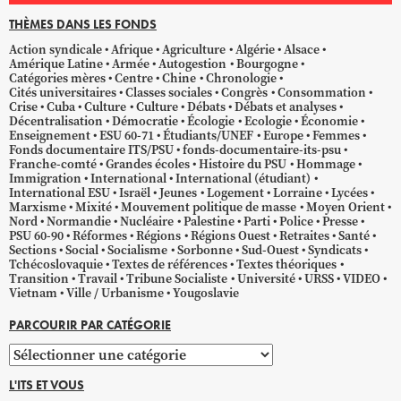
THÈMES DANS LES FONDS
Action syndicale
Afrique
Agriculture
Algérie
Alsace
Amérique Latine
Armée
Autogestion
Bourgogne
Catégories mères
Centre
Chine
Chronologie
Cités universitaires
Classes sociales
Congrès
Consommation
Crise
Cuba
Culture
Culture
Débats
Débats et analyses
Décentralisation
Démocratie
Écologie
Ecologie
Économie
Enseignement
ESU 60-71
Étudiants/UNEF
Europe
Femmes
Fonds documentaire ITS/PSU
fonds-documentaire-its-psu
Franche-comté
Grandes écoles
Histoire du PSU
Hommage
Immigration
International
International (étudiant)
International ESU
Israël
Jeunes
Logement
Lorraine
Lycées
Marxisme
Mixité
Mouvement politique de masse
Moyen Orient
Nord
Normandie
Nucléaire
Palestine
Parti
Police
Presse
PSU 60-90
Réformes
Régions
Régions Ouest
Retraites
Santé
Sections
Social
Socialisme
Sorbonne
Sud-Ouest
Syndicats
Tchécoslovaquie
Textes de références
Textes théoriques
Transition
Travail
Tribune Socialiste
Université
URSS
VIDEO
Vietnam
Ville / Urbanisme
Yougoslavie
PARCOURIR PAR CATÉGORIE
Parcourir
par
L'ITS ET VOUS
catégorie