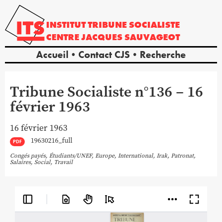
INSTITUT
TRIBUNE
SOCIALISTE
CENTRE
JACQUES
SAUVAGEOT
Accueil
Contact CJS
Recherche
Tribune Socialiste n°136 – 16
février 1963
16 février 1963
19630216_full
PDF
Congés payés
,
Étudiants/UNEF
,
Europe
,
International
,
Irak
,
Patronat
,
Salaires
,
Social
,
Travail