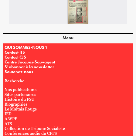
Menu
QUI SOMMES-NOUS ?
Contact ITS
Contact CJS
Centre Jacques-Sauvageot
S’abonner à la newsletter
Soutenez-nous
Recherche
Nos publications
Sites partenaires
Histoire du PSU
Biographies
Le Maltais Rouge
IED
AAVPF
ATS
Collection de Tribune Socialiste
Conférences audio du CPFS