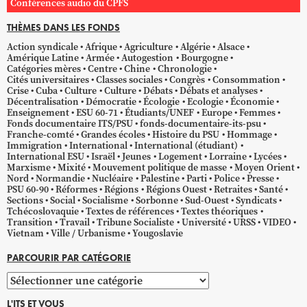
Conférences audio du CPFS
THÈMES DANS LES FONDS
Action syndicale
Afrique
Agriculture
Algérie
Alsace
Amérique Latine
Armée
Autogestion
Bourgogne
Catégories mères
Centre
Chine
Chronologie
Cités universitaires
Classes sociales
Congrès
Consommation
Crise
Cuba
Culture
Culture
Débats
Débats et analyses
Décentralisation
Démocratie
Écologie
Ecologie
Économie
Enseignement
ESU 60-71
Étudiants/UNEF
Europe
Femmes
Fonds documentaire ITS/PSU
fonds-documentaire-its-psu
Franche-comté
Grandes écoles
Histoire du PSU
Hommage
Immigration
International
International (étudiant)
International ESU
Israël
Jeunes
Logement
Lorraine
Lycées
Marxisme
Mixité
Mouvement politique de masse
Moyen Orient
Nord
Normandie
Nucléaire
Palestine
Parti
Police
Presse
PSU 60-90
Réformes
Régions
Régions Ouest
Retraites
Santé
Sections
Social
Socialisme
Sorbonne
Sud-Ouest
Syndicats
Tchécoslovaquie
Textes de références
Textes théoriques
Transition
Travail
Tribune Socialiste
Université
URSS
VIDEO
Vietnam
Ville / Urbanisme
Yougoslavie
PARCOURIR PAR CATÉGORIE
Parcourir
par
L'ITS ET VOUS
catégorie