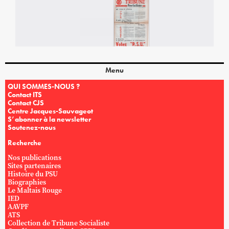
Menu
QUI SOMMES-NOUS ?
Contact ITS
Contact CJS
Centre Jacques-Sauvageot
S’abonner à la newsletter
Soutenez-nous
Recherche
Nos publications
Sites partenaires
Histoire du PSU
Biographies
Le Maltais Rouge
IED
AAVPF
ATS
Collection de Tribune Socialiste