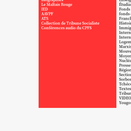
Le Maltais Rouge
Étudi
IED
Fonds
AAVPF
fonds-
ATS
Franc
Collection de Tribune Socialiste
Histoi
Conférences audio du CPFS
Immig
Intern
Intern
Logem
Marxi
Mouve
Moyen
Nucléa
Presse
Région
Sectio
Sorbo
Tchéc
Textes
Tribun
VIDE
Yougos