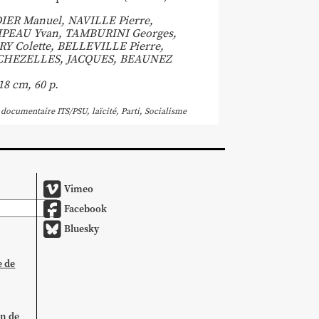
IER Manuel, NAVILLE Pierre,
PEAU Yvan, TAMBURINI Georges,
Y Colette, BELLEVILLE Pierre,
CHEZELLES, JACQUES, BEAUNEZ
18 cm, 60 p.
 documentaire ITS/PSU
,
laïcité
,
Parti
,
Socialisme
Vimeo
Facebook
Bluesky
e de
on de