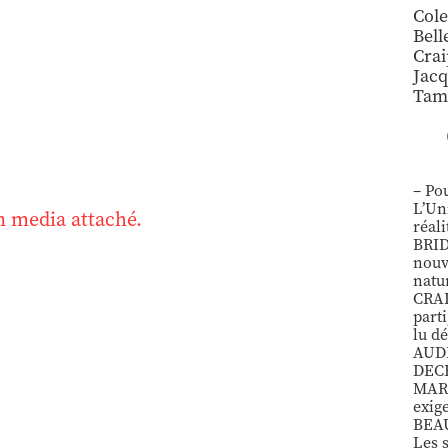
Cole
Bell
Cra
Jac
Tam
– Pou
L’Un
 media attaché.
réal
BRID
nouv
natu
CRAI
part
lu dé
AUDR
DECH
MART
exig
BEAU
Les s