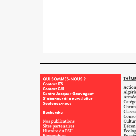
THÈME
QUI SOMMES-NOUS ?
Contact ITS
Action
Contact CJS
Algéri
Centre Jacques-Sauvageot
Armé
S’abonner à la newsletter
Catégo
Soutenez-nous
Chron
Classe
Recherche
Conso
Nos publications
Cultur
Sites partenaires
Décent
Histoire du PSU
Écolog
Biographies
Ensei