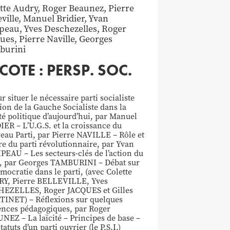
tte
Audry
,
Roger
Beaunez
,
Pierre
eville
,
Manuel
Bridier
,
Yvan
ipeau
,
Yves
Deschezelles
,
Roger
ques
,
Pierre
Naville
,
Georges
burini
COTE : PERSP. SOC.
r situer le nécessaire parti socialiste
ion de la Gauche Socialiste dans la
ité politique d’aujourd’hui, par Manuel
IER – L’U.G.S. et la croissance du
eau Parti, par Pierre NAVILLE – Rôle et
re du parti révolutionnaire, par Yvan
PEAU – Les secteurs-clés de l’action du
i, par Georges TAMBURINI – Débat sur
mocratie dans le parti, (avec Colette
Y, Pierre BELLEVILLE, Yves
EZELLES, Roger JACQUES et Gilles
INET) – Réflexions sur quelques
ences pédagogiques, par Roger
NEZ – La laïcité – Principes de base –
tatuts d’un parti ouvrier (le P.S.I.)