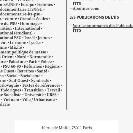
l'ITS
ants/UNEF
Europe
Femmes
Abonnez vous
 documentaire ITS/PSU
documentaire-its-psu
LES PUBLICATIONS DE L'ITS
he-comté
Grandes écoles
re du PSU
Hommage
Voir les sommaires des Publicat
ration
International
l'ITS
ational (étudiant)
ational ESU
Israël
Jeunes
ent
Lorraine
Lycées
sme
Mixité
ment politique de masse
 Orient
Nord
Normandie
ire
Palestine
Parti
Police
PSU 60-90
Réformes
Régions
s Ouest
Retraites
Santé
ns
Social
Socialisme
nne
Sud-Ouest
Syndicats
oslovaquie
Textes de références
 théoriques
Transition
Travail
e Socialiste
Université
URSS
O
Vietnam
Ville / Urbanisme
lavie
40 rue de Malte, 75011 Paris