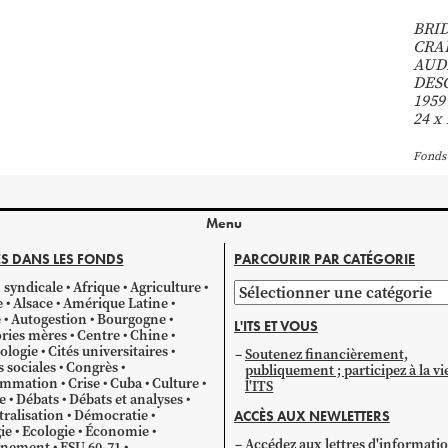
BRID
CRAI
AUDR
DES
1959
24 x 
Fonds
Menu
S DANS LES FONDS
PARCOURIR PAR CATÉGORIE
 syndicale
Afrique
Agriculture
Parcourir
e
Alsace
Amérique Latine
par
e
Autogestion
Bourgogne
L'ITS ET VOUS
catégorie
ries mères
Centre
Chine
ologie
Cités universitaires
Soutenez financièrement,
s sociales
Congrès
publiquement ; participez à la vi
mmation
Crise
Cuba
Culture
l'ITS
e
Débats
Débats et analyses
ralisation
Démocratie
ACCÈS AUX NEWLETTERS
ie
Ecologie
Économie
Accédez aux lettres d'informati
gnement
ESU 60-71