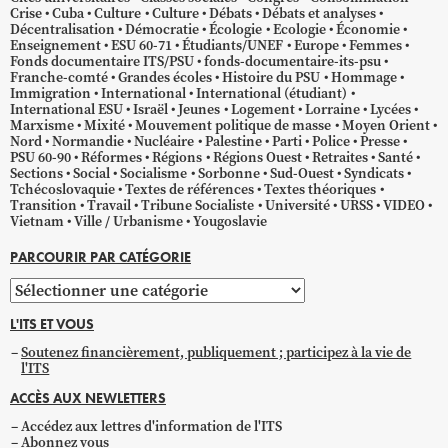
Crise
Cuba
Culture
Culture
Débats
Débats et analyses
Décentralisation
Démocratie
Écologie
Ecologie
Économie
Enseignement
ESU 60-71
Étudiants/UNEF
Europe
Femmes
Fonds documentaire ITS/PSU
fonds-documentaire-its-psu
Franche-comté
Grandes écoles
Histoire du PSU
Hommage
Immigration
International
International (étudiant)
International ESU
Israël
Jeunes
Logement
Lorraine
Lycées
Marxisme
Mixité
Mouvement politique de masse
Moyen Orient
Nord
Normandie
Nucléaire
Palestine
Parti
Police
Presse
PSU 60-90
Réformes
Régions
Régions Ouest
Retraites
Santé
Sections
Social
Socialisme
Sorbonne
Sud-Ouest
Syndicats
Tchécoslovaquie
Textes de références
Textes théoriques
Transition
Travail
Tribune Socialiste
Université
URSS
VIDEO
Vietnam
Ville / Urbanisme
Yougoslavie
PARCOURIR PAR CATÉGORIE
Parcourir
par
L'ITS ET VOUS
catégorie
Soutenez financièrement, publiquement ; participez à la vie de
l'ITS
ACCÈS AUX NEWLETTERS
Accédez aux lettres d'information de l'ITS
Abonnez vous