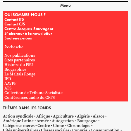
Menu
QUI SOMMES-NOUS ?
Contact ITS
Contact CJS
Centre Jacques-Sauvageot
S’abonner à la newsletter
Soutenez-nous
Recherche
Nos publications
Sites partenaires
Histoire du PSU
Biographies
Le Maltais Rouge
IED
AAVPF
ATS
Collection de Tribune Socialiste
Conférences audio du CPFS
THÈMES DANS LES FONDS
Action syndicale
Afrique
Agriculture
Algérie
Alsace
Amérique Latine
Armée
Autogestion
Bourgogne
Catégories mères
Centre
Chine
Chronologie
Cités universitaires
Classes sociales
Congrès
Consommation