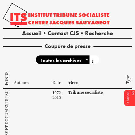
INSTITUT
TRIBUNE
SOCIALISTE
CENTRE
JACQUES
SAUVAGEOT
Accueil
Contact CJS
Recherche
Coupure de presse
↕
FONDS
Type
Auteurs
Date
Titre
Tribune socialiste
1972
COUPURES DE PRESSE ET DOCUMENTS PSU
C
O
U
P
U
R
E
D
E
P
R
E
S
S
2015