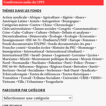
Conférences audio du CPFS
THÈMES DANS LES FONDS
Action syndicale
Afrique
Agriculture
Algérie
Alsace
Amérique Latine
Armée
Autogestion
Bourgogne
Catégories mères
Centre
Chine
Chronologie
Cités universitaires
Classes sociales
Congrès
Consommation
Crise
Cuba
Culture
Culture
Débats
Débats et analyses
Décentralisation
Démocratie
Écologie
Ecologie
Économie
Enseignement
ESU 60-71
Étudiants/UNEF
Europe
Femmes
Fonds documentaire ITS/PSU
fonds-documentaire-its-psu
Franche-comté
Grandes écoles
Histoire du PSU
Hommage
Immigration
International
International (étudiant)
International ESU
Israël
Jeunes
Logement
Lorraine
Lycées
Marxisme
Mixité
Mouvement politique de masse
Moyen Orient
Nord
Normandie
Nucléaire
Palestine
Parti
Police
Presse
PSU 60-90
Réformes
Régions
Régions Ouest
Retraites
Santé
Sections
Social
Socialisme
Sorbonne
Sud-Ouest
Syndicats
Tchécoslovaquie
Textes de références
Textes théoriques
Transition
Travail
Tribune Socialiste
Université
URSS
VIDEO
Vietnam
Ville / Urbanisme
Yougoslavie
PARCOURIR PAR CATÉGORIE
Parcourir
par
L'ITS ET VOUS