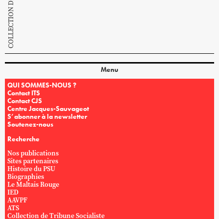
Menu
QUI SOMMES-NOUS ?
Contact ITS
Contact CJS
Centre Jacques-Sauvageot
S’abonner à la newsletter
Soutenez-nous
Recherche
Nos publications
Sites partenaires
Histoire du PSU
Biographies
Le Maltais Rouge
IED
AAVPF
ATS
Collection de Tribune Socialiste