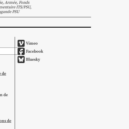
ie
,
Armée
,
Fonds
entaire ITS/PSU
,
agande PSU
Vimeo
Facebook
Bluesky
e de
on de
ions de