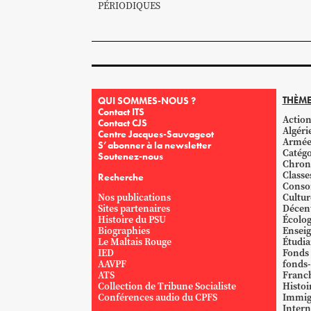
PÉRIODIQUES
THÈME
QUI SOMMES-NOUS ?
Contact ITS
Action
Contact CJS
Algéri
Centre Jacques-Sauvageot
Armé
S’abonner à la newsletter
Catégo
Soutenez-nous
Chron
Classe
Recherche
Conso
Nos publications
Cultur
Sites partenaires
Décent
Histoire du PSU
Écolog
Biographies
Ensei
Le Maltais Rouge
Étudi
IED
Fonds
AAVPF
fonds-
ATS
Franc
Collection de Tribune Socialiste
Histoi
Conférences audio du CPFS
Immig
Intern