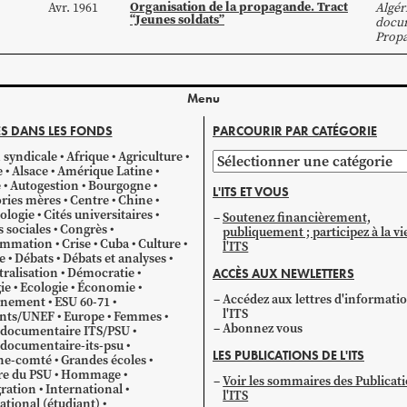
Organisation de la propagande. Tract
Avr. 1961
Algér
“Jeunes soldats”
docum
Prop
Menu
S DANS LES FONDS
PARCOURIR PAR CATÉGORIE
 syndicale
Afrique
Agriculture
Parcourir
e
Alsace
Amérique Latine
par
e
Autogestion
Bourgogne
L'ITS ET VOUS
catégorie
ries mères
Centre
Chine
ologie
Cités universitaires
Soutenez financièrement,
s sociales
Congrès
publiquement ; participez à la vi
mmation
Crise
Cuba
Culture
l'ITS
e
Débats
Débats et analyses
ralisation
Démocratie
ACCÈS AUX NEWLETTERS
ie
Ecologie
Économie
Accédez aux lettres d'informati
gnement
ESU 60-71
l'ITS
ants/UNEF
Europe
Femmes
Abonnez vous
 documentaire ITS/PSU
documentaire-its-psu
LES PUBLICATIONS DE L'ITS
he-comté
Grandes écoles
re du PSU
Hommage
Voir les sommaires des Publicat
ration
International
l'ITS
ational (étudiant)