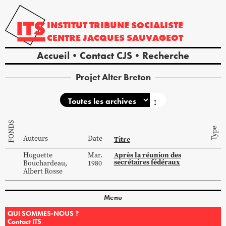
INSTITUT
TRIBUNE
SOCIALISTE
CENTRE
JACQUES
SAUVAGEOT
Accueil
Contact CJS
Recherche
Projet Alter Breton
↕
FONDS
Type
Auteurs
Date
Titre
Après la réunion des
Huguette
Mar.
secrétaires fédéraux
Bouchardeau
,
1980
Albert
Rosse
Menu
QUI SOMMES-NOUS ?
Contact ITS