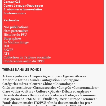
Contact CJS
Centre Jacques-Sauvageot
S’abonner à la newsletter
Soutenez-nous
Recherche
Nos publications
Sites partenaires
Histoire du PSU
Biographies
Le Maltais Rouge
IED
AAVPF
ATS
Collection de Tribune Socialiste
Conférences audio du CPFS
THÈMES DANS LES FONDS
Action syndicale
Afrique
Agriculture
Algérie
Alsace
Amérique Latine
Armée
Autogestion
Bourgogne
Catégories mères
Centre
Chine
Chronologie
Cités universitaires
Classes sociales
Congrès
Consommation
Crise
Cuba
Culture
Culture
Débats
Débats et analyses
Décentralisation
Démocratie
Écologie
Ecologie
Économie
Enseignement
ESU 60-71
Étudiants/UNEF
Europe
Femmes
Fonds documentaire ITS/PSU
fonds-documentaire-its-psu