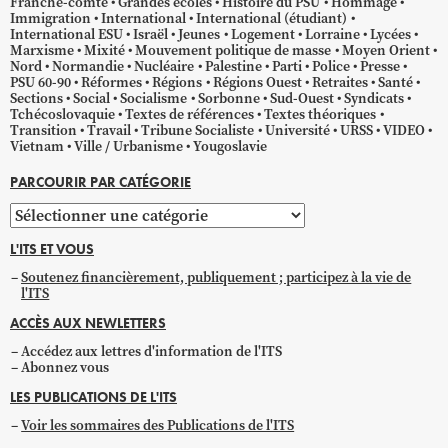
Franche-comté
Grandes écoles
Histoire du PSU
Hommage
Immigration
International
International (étudiant)
International ESU
Israël
Jeunes
Logement
Lorraine
Lycées
Marxisme
Mixité
Mouvement politique de masse
Moyen Orient
Nord
Normandie
Nucléaire
Palestine
Parti
Police
Presse
PSU 60-90
Réformes
Régions
Régions Ouest
Retraites
Santé
Sections
Social
Socialisme
Sorbonne
Sud-Ouest
Syndicats
Tchécoslovaquie
Textes de références
Textes théoriques
Transition
Travail
Tribune Socialiste
Université
URSS
VIDEO
Vietnam
Ville / Urbanisme
Yougoslavie
PARCOURIR PAR CATÉGORIE
Parcourir
par
L'ITS ET VOUS
catégorie
Soutenez financièrement, publiquement ; participez à la vie de
l'ITS
ACCÈS AUX NEWLETTERS
Accédez aux lettres d'information de l'ITS
Abonnez vous
LES PUBLICATIONS DE L'ITS
Voir les sommaires des Publications de l'ITS