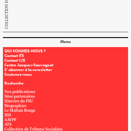
Menu
QUI SOMMES-NOUS ?
Contact ITS
Contact CJS
Centre Jacques-Sauvageot
S’abonner à la newsletter
Soutenez-nous
Recherche
Nos publications
Sites partenaires
Histoire du PSU
Biographies
Le Maltais Rouge
IED
AAVPF
ATS
Collection de Tribune Socialiste