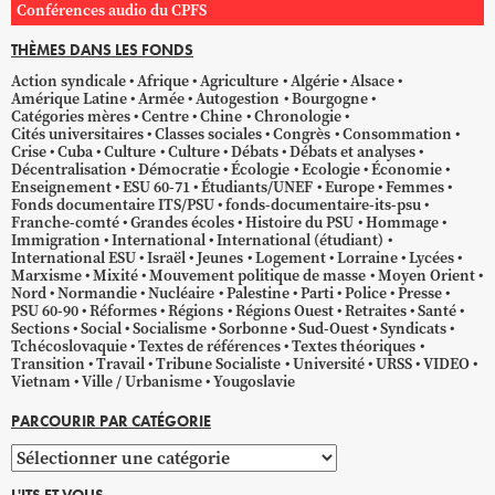
Conférences audio du CPFS
THÈMES DANS LES FONDS
Action syndicale
Afrique
Agriculture
Algérie
Alsace
Amérique Latine
Armée
Autogestion
Bourgogne
Catégories mères
Centre
Chine
Chronologie
Cités universitaires
Classes sociales
Congrès
Consommation
Crise
Cuba
Culture
Culture
Débats
Débats et analyses
Décentralisation
Démocratie
Écologie
Ecologie
Économie
Enseignement
ESU 60-71
Étudiants/UNEF
Europe
Femmes
Fonds documentaire ITS/PSU
fonds-documentaire-its-psu
Franche-comté
Grandes écoles
Histoire du PSU
Hommage
Immigration
International
International (étudiant)
International ESU
Israël
Jeunes
Logement
Lorraine
Lycées
Marxisme
Mixité
Mouvement politique de masse
Moyen Orient
Nord
Normandie
Nucléaire
Palestine
Parti
Police
Presse
PSU 60-90
Réformes
Régions
Régions Ouest
Retraites
Santé
Sections
Social
Socialisme
Sorbonne
Sud-Ouest
Syndicats
Tchécoslovaquie
Textes de références
Textes théoriques
Transition
Travail
Tribune Socialiste
Université
URSS
VIDEO
Vietnam
Ville / Urbanisme
Yougoslavie
PARCOURIR PAR CATÉGORIE
Parcourir
par
L'ITS ET VOUS