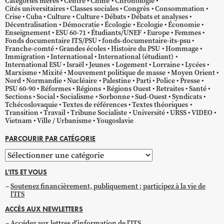
Catégories mères
Centre
Chine
Chronologie
Cités universitaires
Classes sociales
Congrès
Consommation
Crise
Cuba
Culture
Culture
Débats
Débats et analyses
Décentralisation
Démocratie
Écologie
Ecologie
Économie
Enseignement
ESU 60-71
Étudiants/UNEF
Europe
Femmes
Fonds documentaire ITS/PSU
fonds-documentaire-its-psu
Franche-comté
Grandes écoles
Histoire du PSU
Hommage
Immigration
International
International (étudiant)
International ESU
Israël
Jeunes
Logement
Lorraine
Lycées
Marxisme
Mixité
Mouvement politique de masse
Moyen Orient
Nord
Normandie
Nucléaire
Palestine
Parti
Police
Presse
PSU 60-90
Réformes
Régions
Régions Ouest
Retraites
Santé
Sections
Social
Socialisme
Sorbonne
Sud-Ouest
Syndicats
Tchécoslovaquie
Textes de références
Textes théoriques
Transition
Travail
Tribune Socialiste
Université
URSS
VIDEO
Vietnam
Ville / Urbanisme
Yougoslavie
PARCOURIR PAR CATÉGORIE
Parcourir
par
L'ITS ET VOUS
catégorie
Soutenez financièrement, publiquement ; participez à la vie de
l'ITS
ACCÈS AUX NEWLETTERS
Accédez aux lettres d'information de l'ITS