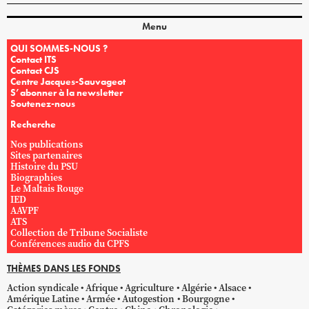
Menu
QUI SOMMES-NOUS ?
Contact ITS
Contact CJS
Centre Jacques-Sauvageot
S’abonner à la newsletter
Soutenez-nous
Recherche
Nos publications
Sites partenaires
Histoire du PSU
Biographies
Le Maltais Rouge
IED
AAVPF
ATS
Collection de Tribune Socialiste
Conférences audio du CPFS
THÈMES DANS LES FONDS
Action syndicale
Afrique
Agriculture
Algérie
Alsace
Amérique Latine
Armée
Autogestion
Bourgogne