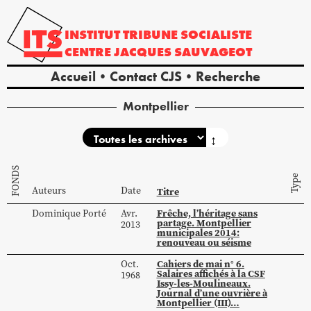
INSTITUT
TRIBUNE
SOCIALISTE
CENTRE
JACQUES
SAUVAGEOT
Accueil
Contact CJS
Recherche
Montpellier
↕
FONDS
Type
Auteurs
Date
Titre
Frêche, l’héritage sans
Dominique
Porté
Avr.
partage. Montpellier
2013
municipales 2014:
renouveau ou séisme
Cahiers de mai n° 6.
Oct.
Salaires affichés à la CSF
1968
Issy-les-Moulineaux.
Journal d’une ouvrière à
Montpellier (III)…