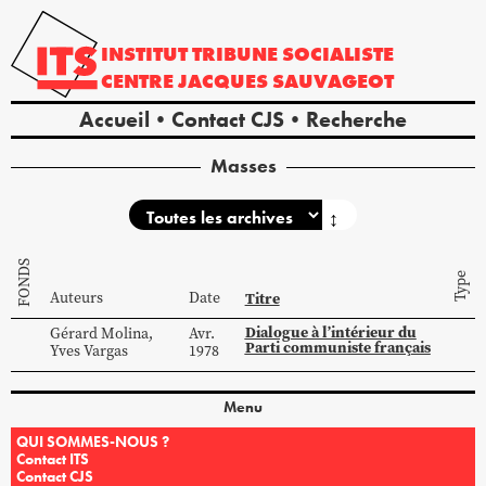
INSTITUT
TRIBUNE
SOCIALISTE
CENTRE
JACQUES
SAUVAGEOT
Accueil
Contact CJS
Recherche
Masses
↕
FONDS
Type
Auteurs
Date
Titre
Dialogue à l’intérieur du
Gérard
Molina
,
Avr.
Parti communiste français
Yves
Vargas
1978
Menu
QUI SOMMES-NOUS ?
Contact ITS
Contact CJS