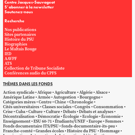
Centre Jacques-Sauvageot
S’abonner à la newsletter
Soutenez-nous
Recherche
Nos publications
Sites partenaires
Histoire du PSU
Biographies
Le Maltais Rouge
IED
AAVPF
ATS
Collection de Tribune Socialiste
Conférences audio du CPFS
THÈMES DANS LES FONDS
Action syndicale
Afrique
Agriculture
Algérie
Alsace
Amérique Latine
Armée
Autogestion
Bourgogne
Catégories mères
Centre
Chine
Chronologie
Cités universitaires
Classes sociales
Congrès
Consommation
Crise
Cuba
Culture
Culture
Débats
Débats et analyses
Décentralisation
Démocratie
Écologie
Ecologie
Économie
Enseignement
ESU 60-71
Étudiants/UNEF
Europe
Femmes
Fonds documentaire ITS/PSU
fonds-documentaire-its-psu
Franche-comté
Grandes écoles
Histoire du PSU
Hommage