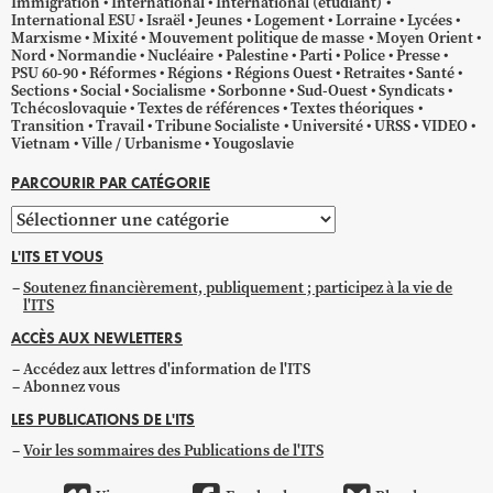
Immigration
International
International (étudiant)
International ESU
Israël
Jeunes
Logement
Lorraine
Lycées
Marxisme
Mixité
Mouvement politique de masse
Moyen Orient
Nord
Normandie
Nucléaire
Palestine
Parti
Police
Presse
PSU 60-90
Réformes
Régions
Régions Ouest
Retraites
Santé
Sections
Social
Socialisme
Sorbonne
Sud-Ouest
Syndicats
Tchécoslovaquie
Textes de références
Textes théoriques
Transition
Travail
Tribune Socialiste
Université
URSS
VIDEO
Vietnam
Ville / Urbanisme
Yougoslavie
PARCOURIR PAR CATÉGORIE
Parcourir
par
L'ITS ET VOUS
catégorie
Soutenez financièrement, publiquement ; participez à la vie de
l'ITS
ACCÈS AUX NEWLETTERS
Accédez aux lettres d'information de l'ITS
Abonnez vous
LES PUBLICATIONS DE L'ITS
Voir les sommaires des Publications de l'ITS