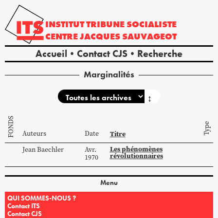
INSTITUT
TRIBUNE
SOCIALISTE
CENTRE
JACQUES
SAUVAGEOT
Accueil
Contact CJS
Recherche
Marginalités
↕
FONDS
Type
Auteurs
Date
Titre
Les phénomènes
Jean
Baechler
Avr.
révolutionnaires
1970
Menu
QUI SOMMES-NOUS ?
Contact ITS
Contact CJS