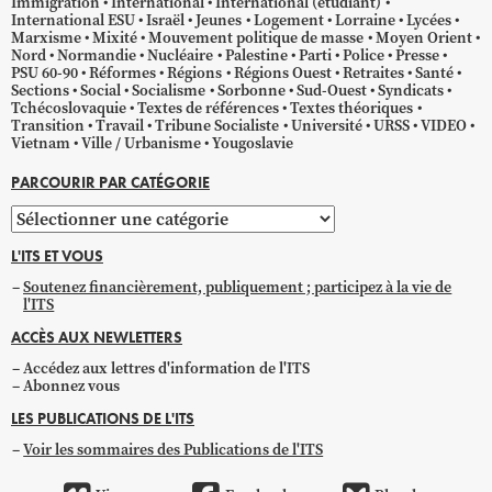
Immigration
International
International (étudiant)
International ESU
Israël
Jeunes
Logement
Lorraine
Lycées
Marxisme
Mixité
Mouvement politique de masse
Moyen Orient
Nord
Normandie
Nucléaire
Palestine
Parti
Police
Presse
PSU 60-90
Réformes
Régions
Régions Ouest
Retraites
Santé
Sections
Social
Socialisme
Sorbonne
Sud-Ouest
Syndicats
Tchécoslovaquie
Textes de références
Textes théoriques
Transition
Travail
Tribune Socialiste
Université
URSS
VIDEO
Vietnam
Ville / Urbanisme
Yougoslavie
PARCOURIR PAR CATÉGORIE
Parcourir
par
L'ITS ET VOUS
catégorie
Soutenez financièrement, publiquement ; participez à la vie de
l'ITS
ACCÈS AUX NEWLETTERS
Accédez aux lettres d'information de l'ITS
Abonnez vous
LES PUBLICATIONS DE L'ITS
Voir les sommaires des Publications de l'ITS