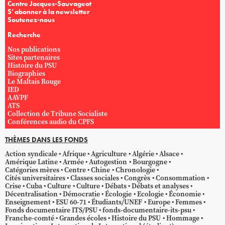
Centre Jacques-Sauvageot
S’abonner à la newsletter
Soutenez-nous
Recherche
Nos publications
Sites partenaires
Histoire du PSU
Biographies
Le Maltais Rouge
IED
AAVPF
ATS
Collection de Tribune Socialiste
Conférences audio du CPFS
THÈMES DANS LES FONDS
Action syndicale
Afrique
Agriculture
Algérie
Alsace
Amérique Latine
Armée
Autogestion
Bourgogne
Catégories mères
Centre
Chine
Chronologie
Cités universitaires
Classes sociales
Congrès
Consommation
Crise
Cuba
Culture
Culture
Débats
Débats et analyses
Décentralisation
Démocratie
Écologie
Ecologie
Économie
Enseignement
ESU 60-71
Étudiants/UNEF
Europe
Femmes
Fonds documentaire ITS/PSU
fonds-documentaire-its-psu
Franche-comté
Grandes écoles
Histoire du PSU
Hommage