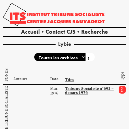
INSTITUT
TRIBUNE
SOCIALISTE
CENTRE
JACQUES
SAUVAGEOT
Accueil
Contact CJS
Recherche
Lybie
↕
FONDS
Type
Auteurs
Date
Titre
Tribune Socialiste n°692 –
Mar.
COLLECTION DE TRIBUNE SOCIALISTE
PDF
6 mars 1976
1976