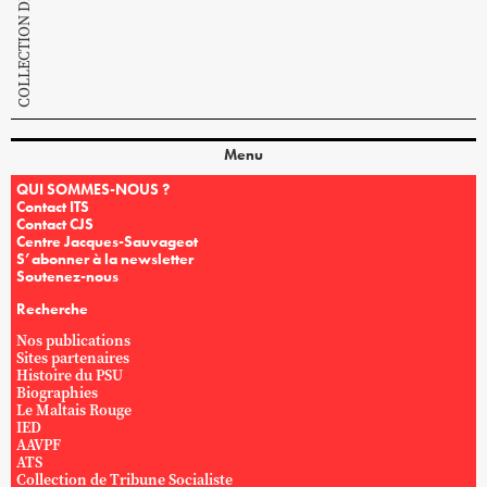
Menu
QUI SOMMES-NOUS ?
Contact ITS
Contact CJS
Centre Jacques-Sauvageot
S’abonner à la newsletter
Soutenez-nous
Recherche
Nos publications
Sites partenaires
Histoire du PSU
Biographies
Le Maltais Rouge
IED
AAVPF
ATS
Collection de Tribune Socialiste