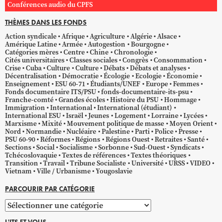
Conférences audio du CPFS
THÈMES DANS LES FONDS
Action syndicale
Afrique
Agriculture
Algérie
Alsace
Amérique Latine
Armée
Autogestion
Bourgogne
Catégories mères
Centre
Chine
Chronologie
Cités universitaires
Classes sociales
Congrès
Consommation
Crise
Cuba
Culture
Culture
Débats
Débats et analyses
Décentralisation
Démocratie
Écologie
Ecologie
Économie
Enseignement
ESU 60-71
Étudiants/UNEF
Europe
Femmes
Fonds documentaire ITS/PSU
fonds-documentaire-its-psu
Franche-comté
Grandes écoles
Histoire du PSU
Hommage
Immigration
International
International (étudiant)
International ESU
Israël
Jeunes
Logement
Lorraine
Lycées
Marxisme
Mixité
Mouvement politique de masse
Moyen Orient
Nord
Normandie
Nucléaire
Palestine
Parti
Police
Presse
PSU 60-90
Réformes
Régions
Régions Ouest
Retraites
Santé
Sections
Social
Socialisme
Sorbonne
Sud-Ouest
Syndicats
Tchécoslovaquie
Textes de références
Textes théoriques
Transition
Travail
Tribune Socialiste
Université
URSS
VIDEO
Vietnam
Ville / Urbanisme
Yougoslavie
PARCOURIR PAR CATÉGORIE
Parcourir
par
L'ITS ET VOUS