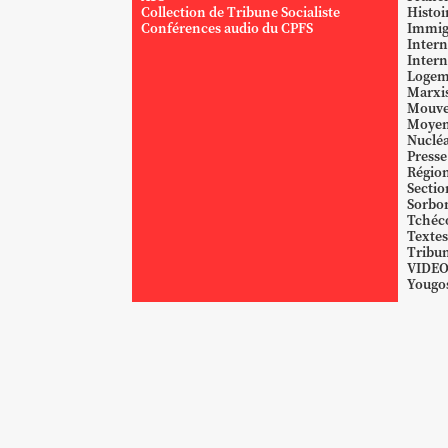
Collection de Tribune Socialiste
Histoi
Conférences audio du CPFS
Immig
Intern
Intern
Logem
Marxi
Mouve
Moyen
Nucléa
Presse
Région
Sectio
Sorbo
Tchéc
Textes
Tribun
VIDE
Yougos