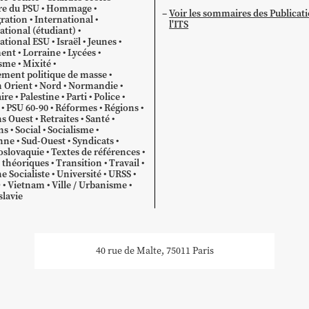
re du PSU
Hommage
Voir les sommaires des Publicat
ration
International
l'ITS
ational (étudiant)
ational ESU
Israël
Jeunes
ent
Lorraine
Lycées
sme
Mixité
ment politique de masse
 Orient
Nord
Normandie
ire
Palestine
Parti
Police
PSU 60-90
Réformes
Régions
s Ouest
Retraites
Santé
ns
Social
Socialisme
nne
Sud-Ouest
Syndicats
oslovaquie
Textes de références
 théoriques
Transition
Travail
e Socialiste
Université
URSS
O
Vietnam
Ville / Urbanisme
lavie
40 rue de Malte, 75011 Paris