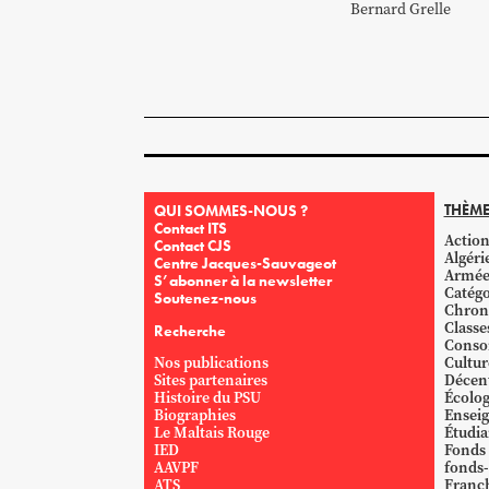
Bernard
Grelle
THÈME
QUI SOMMES-NOUS ?
Contact ITS
Action
Contact CJS
Algéri
Centre Jacques-Sauvageot
Armé
S’abonner à la newsletter
Catégo
Soutenez-nous
Chron
Classe
Recherche
Conso
Nos publications
Cultur
Sites partenaires
Décent
Histoire du PSU
Écolog
Biographies
Ensei
Le Maltais Rouge
Étudi
IED
Fonds
AAVPF
fonds-
ATS
Franc