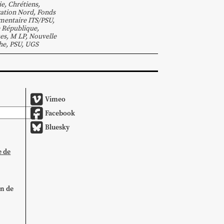
ie
,
Chrétiens
,
ation Nord
,
Fonds
entaire ITS/PSU
,
 République
,
es
,
M LP
,
Nouvelle
he
,
PSU
,
UGS
Vimeo
Facebook
Bluesky
e de
on de