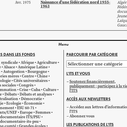
Naissance d’une fédération nord 1955-
Avr. 1975
Algér
1963
Fédér
docum
Jeune
Laïqu
Gauc
Menu
S DANS LES FONDS
PARCOURIR PAR CATÉGORIE
 syndicale
Afrique
Agriculture
Parcourir
e
Alsace
Amérique Latine
par
e
Autogestion
Bourgogne
L'ITS ET VOUS
catégorie
ries mères
Centre
Chine
ologie
Cités universitaires
Soutenez financièrement,
s sociales
Congrès
publiquement ; participez à la vi
mmation
Crise
Cuba
Culture
l'ITS
e
Débats
Débats et analyses
ralisation
Démocratie
ACCÈS AUX NEWLETTERS
ie
Ecologie
Économie
Accédez aux lettres d'informati
gnement
ESU 60-71
l'ITS
ants/UNEF
Europe
Femmes
Abonnez vous
 documentaire ITS/PSU
documentaire-its-psu
LES PUBLICATIONS DE L'ITS
he-comté
Grandes écoles