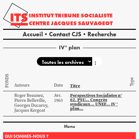
INSTITUT
TRIBUNE
SOCIALISTE
CENTRE
JACQUES
SAUVAGEOT
Accueil
Contact CJS
Recherche
IV° plan
↕
FONDS
Type
Auteurs
Date
Titre
Perspectives Socialistes n°
Roger
Beaunez
,
Avr.
62. PSU… Congrès
Pierre
Belleville
,
1963
syndicaux… UNEF… IV °
Georges
Ducaroy
,
plan…
Jacques
Kergoat
Menu
QUI SOMMES-NOUS ?