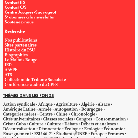
Contact ITS
Contact CJS
Centre Jacques-Sauvageot
S’abonner à la newsletter
Soutenez-nous
Recherche
Nos publications
Sites partenaires
Histoire du PSU
Biographies
Le Maltais Rouge
IED
AAVPF
ATS
Collection de Tribune Socialiste
Conférences audio du CPFS
THÈMES DANS LES FONDS
Action syndicale
Afrique
Agriculture
Algérie
Alsace
Amérique Latine
Armée
Autogestion
Bourgogne
Catégories mères
Centre
Chine
Chronologie
Cités universitaires
Classes sociales
Congrès
Consommation
Crise
Cuba
Culture
Culture
Débats
Débats et analyses
Décentralisation
Démocratie
Écologie
Ecologie
Économie
Enseignement
ESU 60-71
Étudiants/UNEF
Europe
Femmes