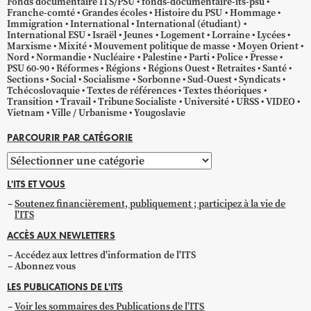
Fonds documentaire ITS/PSU
fonds-documentaire-its-psu
Franche-comté
Grandes écoles
Histoire du PSU
Hommage
Immigration
International
International (étudiant)
International ESU
Israël
Jeunes
Logement
Lorraine
Lycées
Marxisme
Mixité
Mouvement politique de masse
Moyen Orient
Nord
Normandie
Nucléaire
Palestine
Parti
Police
Presse
PSU 60-90
Réformes
Régions
Régions Ouest
Retraites
Santé
Sections
Social
Socialisme
Sorbonne
Sud-Ouest
Syndicats
Tchécoslovaquie
Textes de références
Textes théoriques
Transition
Travail
Tribune Socialiste
Université
URSS
VIDEO
Vietnam
Ville / Urbanisme
Yougoslavie
PARCOURIR PAR CATÉGORIE
Parcourir
par
L'ITS ET VOUS
catégorie
Soutenez financièrement, publiquement ; participez à la vie de
l'ITS
ACCÈS AUX NEWLETTERS
Accédez aux lettres d'information de l'ITS
Abonnez vous
LES PUBLICATIONS DE L'ITS
Voir les sommaires des Publications de l'ITS