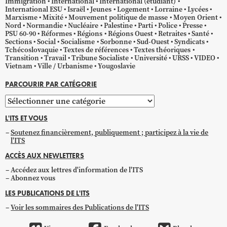
Immigration
International
International (étudiant)
International ESU
Israël
Jeunes
Logement
Lorraine
Lycées
Marxisme
Mixité
Mouvement politique de masse
Moyen Orient
Nord
Normandie
Nucléaire
Palestine
Parti
Police
Presse
PSU 60-90
Réformes
Régions
Régions Ouest
Retraites
Santé
Sections
Social
Socialisme
Sorbonne
Sud-Ouest
Syndicats
Tchécoslovaquie
Textes de références
Textes théoriques
Transition
Travail
Tribune Socialiste
Université
URSS
VIDEO
Vietnam
Ville / Urbanisme
Yougoslavie
PARCOURIR PAR CATÉGORIE
Parcourir
par
L'ITS ET VOUS
catégorie
Soutenez financièrement, publiquement ; participez à la vie de
l'ITS
ACCÈS AUX NEWLETTERS
Accédez aux lettres d'information de l'ITS
Abonnez vous
LES PUBLICATIONS DE L'ITS
Voir les sommaires des Publications de l'ITS