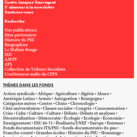
Centre Jacques-Sauvageot
S’abonner à la newsletter
Soutenez-nous
Recherche
Nos publications
Sites partenaires
Histoire du PSU
Biographies
Le Maltais Rouge
IED
AAVPF
ATS
Collection de Tribune Socialiste
Conférences audio du CPFS
THÈMES DANS LES FONDS
Action syndicale
Afrique
Agriculture
Algérie
Alsace
Amérique Latine
Armée
Autogestion
Bourgogne
Catégories mères
Centre
Chine
Chronologie
Cités universitaires
Classes sociales
Congrès
Consommation
Crise
Cuba
Culture
Culture
Débats
Débats et analyses
Décentralisation
Démocratie
Écologie
Ecologie
Économie
Enseignement
ESU 60-71
Étudiants/UNEF
Europe
Femmes
Fonds documentaire ITS/PSU
fonds-documentaire-its-psu
Franche-comté
Grandes écoles
Histoire du PSU
Hommage