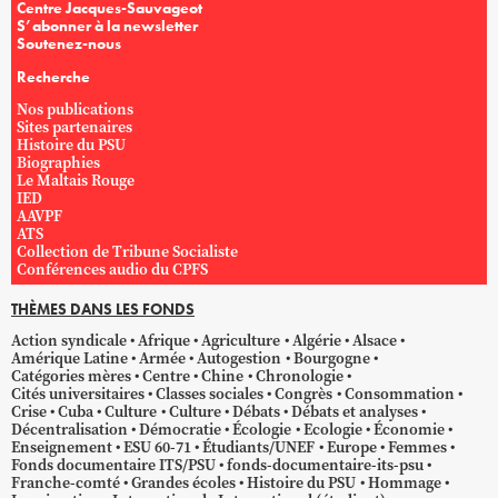
Centre Jacques-Sauvageot
S’abonner à la newsletter
Soutenez-nous
Recherche
Nos publications
Sites partenaires
Histoire du PSU
Biographies
Le Maltais Rouge
IED
AAVPF
ATS
Collection de Tribune Socialiste
Conférences audio du CPFS
THÈMES DANS LES FONDS
Action syndicale
Afrique
Agriculture
Algérie
Alsace
Amérique Latine
Armée
Autogestion
Bourgogne
Catégories mères
Centre
Chine
Chronologie
Cités universitaires
Classes sociales
Congrès
Consommation
Crise
Cuba
Culture
Culture
Débats
Débats et analyses
Décentralisation
Démocratie
Écologie
Ecologie
Économie
Enseignement
ESU 60-71
Étudiants/UNEF
Europe
Femmes
Fonds documentaire ITS/PSU
fonds-documentaire-its-psu
Franche-comté
Grandes écoles
Histoire du PSU
Hommage