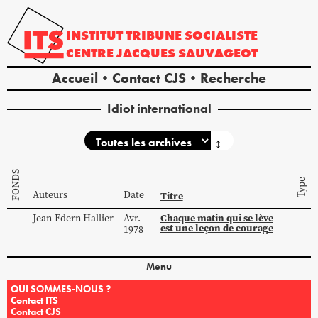
INSTITUT
TRIBUNE
SOCIALISTE
CENTRE
JACQUES
SAUVAGEOT
Accueil
Contact CJS
Recherche
Idiot international
↕
FONDS
Type
Auteurs
Date
Titre
Chaque matin qui se lève
Jean-Edern
Hallier
Avr.
est une leçon de courage
1978
Menu
QUI SOMMES-NOUS ?
Contact ITS
Contact CJS