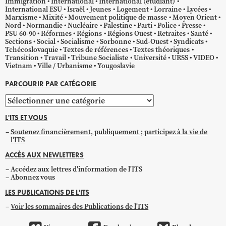
Immigration
International
International (étudiant)
International ESU
Israël
Jeunes
Logement
Lorraine
Lycées
Marxisme
Mixité
Mouvement politique de masse
Moyen Orient
Nord
Normandie
Nucléaire
Palestine
Parti
Police
Presse
PSU 60-90
Réformes
Régions
Régions Ouest
Retraites
Santé
Sections
Social
Socialisme
Sorbonne
Sud-Ouest
Syndicats
Tchécoslovaquie
Textes de références
Textes théoriques
Transition
Travail
Tribune Socialiste
Université
URSS
VIDEO
Vietnam
Ville / Urbanisme
Yougoslavie
PARCOURIR PAR CATÉGORIE
Parcourir
par
L'ITS ET VOUS
catégorie
Soutenez financièrement, publiquement ; participez à la vie de
l'ITS
ACCÈS AUX NEWLETTERS
Accédez aux lettres d'information de l'ITS
Abonnez vous
LES PUBLICATIONS DE L'ITS
Voir les sommaires des Publications de l'ITS