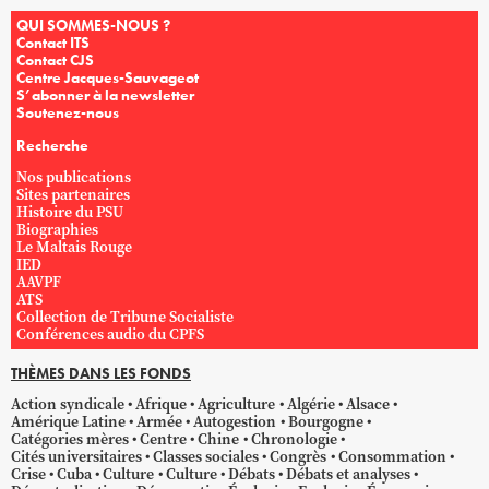
QUI SOMMES-NOUS ?
Contact ITS
Contact CJS
Centre Jacques-Sauvageot
S’abonner à la newsletter
Soutenez-nous
Recherche
Nos publications
Sites partenaires
Histoire du PSU
Biographies
Le Maltais Rouge
IED
AAVPF
ATS
Collection de Tribune Socialiste
Conférences audio du CPFS
THÈMES DANS LES FONDS
Action syndicale
Afrique
Agriculture
Algérie
Alsace
Amérique Latine
Armée
Autogestion
Bourgogne
Catégories mères
Centre
Chine
Chronologie
Cités universitaires
Classes sociales
Congrès
Consommation
Crise
Cuba
Culture
Culture
Débats
Débats et analyses