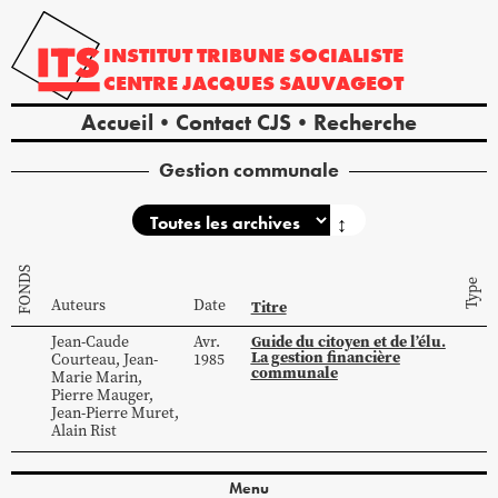
INSTITUT
TRIBUNE
SOCIALISTE
CENTRE
JACQUES
SAUVAGEOT
Accueil
Contact CJS
Recherche
Gestion communale
↕
FONDS
Type
Auteurs
Date
Titre
Guide du citoyen et de l’élu.
Jean-Caude
Avr.
La gestion financière
Courteau
,
Jean-
1985
communale
Marie
Marin
,
Pierre
Mauger
,
Jean-Pierre
Muret
,
Alain
Rist
Menu