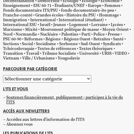
Décentralisation
Démocratie
Écologie
Ecologie
Économie
Enseignement
ESU 60-71
Étudiants/UNEF
Europe
Femmes
Fonds documentaire ITS/PSU
fonds-documentaire-its-psu
Franche-comté
Grandes écoles
Histoire du PSU
Hommage
Immigration
International
International (étudiant)
International ESU
Israël
Jeunes
Logement
Lorraine
Lycées
Marxisme
Mixité
Mouvement politique de masse
Moyen Orient
Nord
Normandie
Nucléaire
Palestine
Parti
Police
Presse
PSU 60-90
Réformes
Régions
Régions Ouest
Retraites
Santé
Sections
Social
Socialisme
Sorbonne
Sud-Ouest
Syndicats
Tchécoslovaquie
Textes de références
Textes théoriques
Transition
Travail
Tribune Socialiste
Université
URSS
VIDEO
Vietnam
Ville / Urbanisme
Yougoslavie
PARCOURIR PAR CATÉGORIE
Parcourir
par
L'ITS ET VOUS
catégorie
Soutenez financièrement, publiquement ; participez à la vie de
l'ITS
ACCÈS AUX NEWLETTERS
Accédez aux lettres d'information de l'ITS
Abonnez vous
LES PUBLICATIONS DE L'ITS