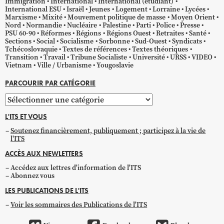
Immigration
International
International (étudiant)
International ESU
Israël
Jeunes
Logement
Lorraine
Lycées
Marxisme
Mixité
Mouvement politique de masse
Moyen Orient
Nord
Normandie
Nucléaire
Palestine
Parti
Police
Presse
PSU 60-90
Réformes
Régions
Régions Ouest
Retraites
Santé
Sections
Social
Socialisme
Sorbonne
Sud-Ouest
Syndicats
Tchécoslovaquie
Textes de références
Textes théoriques
Transition
Travail
Tribune Socialiste
Université
URSS
VIDEO
Vietnam
Ville / Urbanisme
Yougoslavie
PARCOURIR PAR CATÉGORIE
Parcourir
par
L'ITS ET VOUS
catégorie
Soutenez financièrement, publiquement ; participez à la vie de
l'ITS
ACCÈS AUX NEWLETTERS
Accédez aux lettres d'information de l'ITS
Abonnez vous
LES PUBLICATIONS DE L'ITS
Voir les sommaires des Publications de l'ITS