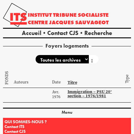
INSTITUT
TRIBUNE
SOCIALISTE
CENTRE
JACQUES
SAUVAGEOT
Accueil
Contact CJS
Recherche
Foyers logements
↕
FONDS
Type
Auteurs
Date
Titre
Immigration – PSU 20°
Avr.
section – 1976/1981
1976
Menu
QUI SOMMES-NOUS ?
Contact ITS
Contact CJS