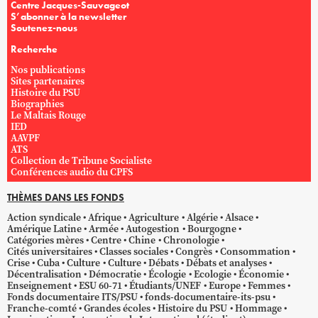
Centre Jacques-Sauvageot
S’abonner à la newsletter
Soutenez-nous
Recherche
Nos publications
Sites partenaires
Histoire du PSU
Biographies
Le Maltais Rouge
IED
AAVPF
ATS
Collection de Tribune Socialiste
Conférences audio du CPFS
THÈMES DANS LES FONDS
Action syndicale
Afrique
Agriculture
Algérie
Alsace
Amérique Latine
Armée
Autogestion
Bourgogne
Catégories mères
Centre
Chine
Chronologie
Cités universitaires
Classes sociales
Congrès
Consommation
Crise
Cuba
Culture
Culture
Débats
Débats et analyses
Décentralisation
Démocratie
Écologie
Ecologie
Économie
Enseignement
ESU 60-71
Étudiants/UNEF
Europe
Femmes
Fonds documentaire ITS/PSU
fonds-documentaire-its-psu
Franche-comté
Grandes écoles
Histoire du PSU
Hommage