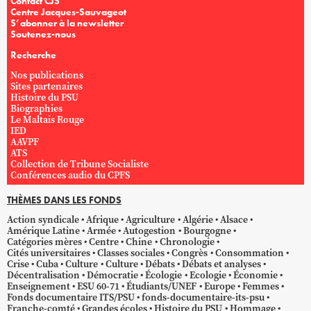
Contact CJS
Centre Jacques-Sauvageot
S’abonner à la newsletter
Soutenez-nous
Recherche
Nos publications
Sites partenaires
Histoire du PSU
Biographies
Le Maltais Rouge
IED
AAVPF
ATS
Collection de Tribune Socialiste
Conférences audio du CPFS
THÈMES DANS LES FONDS
Action syndicale
Afrique
Agriculture
Algérie
Alsace
Amérique Latine
Armée
Autogestion
Bourgogne
Catégories mères
Centre
Chine
Chronologie
Cités universitaires
Classes sociales
Congrès
Consommation
Crise
Cuba
Culture
Culture
Débats
Débats et analyses
Décentralisation
Démocratie
Écologie
Ecologie
Économie
Enseignement
ESU 60-71
Étudiants/UNEF
Europe
Femmes
Fonds documentaire ITS/PSU
fonds-documentaire-its-psu
Franche-comté
Grandes écoles
Histoire du PSU
Hommage