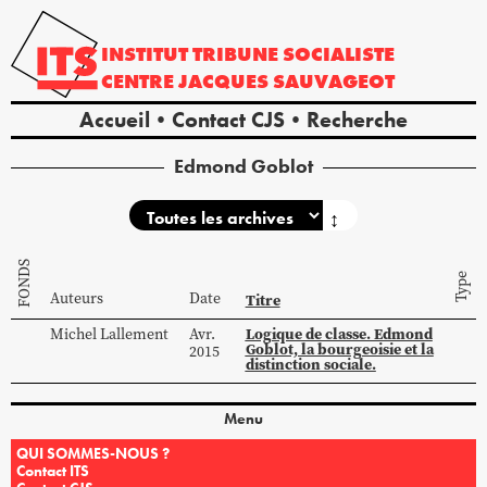
INSTITUT
TRIBUNE
SOCIALISTE
CENTRE
JACQUES
SAUVAGEOT
Accueil
Contact CJS
Recherche
Edmond Goblot
↕
FONDS
Type
Auteurs
Date
Titre
Logique de classe. Edmond
Michel
Lallement
Avr.
Goblot, la bourgeoisie et la
2015
distinction sociale.
Menu
QUI SOMMES-NOUS ?
Contact ITS