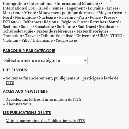
Immigration
International
International (étudiant)
International ESU
Israël
Jeunes
Logement
Lorraine
Lycées
Marxisme
Mixité
Mouvement politique de masse
Moyen Orient
Nord
Normandie
Nucléaire
Palestine
Parti
Police
Presse
PSU 60-90
Réformes
Régions
Régions Ouest
Retraites
Santé
Sections
Social
Socialisme
Sorbonne
Sud-Ouest
Syndicats
Tchécoslovaquie
Textes de références
Textes théoriques
Transition
Travail
Tribune Socialiste
Université
URSS
VIDEO
Vietnam
Ville / Urbanisme
Yougoslavie
PARCOURIR PAR CATÉGORIE
Parcourir
par
L'ITS ET VOUS
catégorie
Soutenez financièrement, publiquement ; participez à la vie de
l'ITS
ACCÈS AUX NEWLETTERS
Accédez aux lettres d'information de l'ITS
Abonnez vous
LES PUBLICATIONS DE L'ITS
Voir les sommaires des Publications de l'ITS