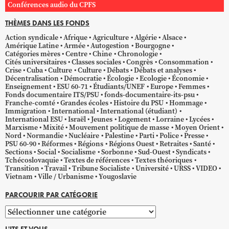
Conférences audio du CPFS
THÈMES DANS LES FONDS
Action syndicale
Afrique
Agriculture
Algérie
Alsace
Amérique Latine
Armée
Autogestion
Bourgogne
Catégories mères
Centre
Chine
Chronologie
Cités universitaires
Classes sociales
Congrès
Consommation
Crise
Cuba
Culture
Culture
Débats
Débats et analyses
Décentralisation
Démocratie
Écologie
Ecologie
Économie
Enseignement
ESU 60-71
Étudiants/UNEF
Europe
Femmes
Fonds documentaire ITS/PSU
fonds-documentaire-its-psu
Franche-comté
Grandes écoles
Histoire du PSU
Hommage
Immigration
International
International (étudiant)
International ESU
Israël
Jeunes
Logement
Lorraine
Lycées
Marxisme
Mixité
Mouvement politique de masse
Moyen Orient
Nord
Normandie
Nucléaire
Palestine
Parti
Police
Presse
PSU 60-90
Réformes
Régions
Régions Ouest
Retraites
Santé
Sections
Social
Socialisme
Sorbonne
Sud-Ouest
Syndicats
Tchécoslovaquie
Textes de références
Textes théoriques
Transition
Travail
Tribune Socialiste
Université
URSS
VIDEO
Vietnam
Ville / Urbanisme
Yougoslavie
PARCOURIR PAR CATÉGORIE
Parcourir
par
L'ITS ET VOUS