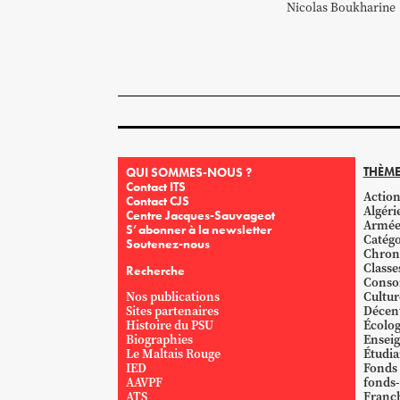
Nicolas
Boukharine
THÈME
QUI SOMMES-NOUS ?
Contact ITS
Action
Contact CJS
Algéri
Centre Jacques-Sauvageot
Armé
S’abonner à la newsletter
Catégo
Soutenez-nous
Chron
Classe
Recherche
Conso
Nos publications
Cultur
Sites partenaires
Décent
Histoire du PSU
Écolog
Biographies
Ensei
Le Maltais Rouge
Étudi
IED
Fonds
AAVPF
fonds-
ATS
Franc