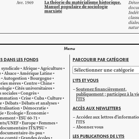
La théorie du matérialisme historique.
Avr. 1969
Déte
Manuel populaire de sociologie
docum
marxiste
Indé
class
diale
natur
Menu
S DANS LES FONDS
PARCOURIR PAR CATÉGORIE
 syndicale
Afrique
Agriculture
Parcourir
e
Alsace
Amérique Latine
par
e
Autogestion
Bourgogne
L'ITS ET VOUS
catégorie
ries mères
Centre
Chine
ologie
Cités universitaires
Soutenez financièrement,
s sociales
Congrès
publiquement ; participez à la vi
mmation
Crise
Cuba
Culture
l'ITS
e
Débats
Débats et analyses
ralisation
Démocratie
ACCÈS AUX NEWLETTERS
ie
Ecologie
Économie
Accédez aux lettres d'informati
gnement
ESU 60-71
l'ITS
ants/UNEF
Europe
Femmes
Abonnez vous
 documentaire ITS/PSU
documentaire-its-psu
LES PUBLICATIONS DE L'ITS
he-comté
Grandes écoles