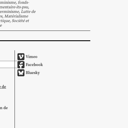
rminisme
,
fonds-
entaire-its-psu
,
terminisme
,
Lutte de
es
,
Matérialisme
ctique
,
Société et
e
Vimeo
Facebook
Bluesky
e de
on de