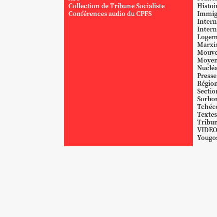
Collection de Tribune Socialiste
Histoi
Conférences audio du CPFS
Immig
Intern
Intern
Logem
Marxi
Mouve
Moyen
Nucléa
Presse
Région
Sectio
Sorbo
Tchéc
Textes
Tribun
VIDE
Yougos