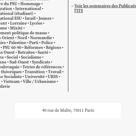
re du PSU
Hommage
Voir les sommaires des Publicat
ration
International
l'ITS
ational (étudiant)
ational ESU
Israël
Jeunes
ent
Lorraine
Lycées
sme
Mixité
ment politique de masse
 Orient
Nord
Normandie
ire
Palestine
Parti
Police
PSU 60-90
Réformes
Régions
s Ouest
Retraites
Santé
ns
Social
Socialisme
nne
Sud-Ouest
Syndicats
oslovaquie
Textes de références
 théoriques
Transition
Travail
e Socialiste
Université
URSS
O
Vietnam
Ville / Urbanisme
lavie
40 rue de Malte, 75011 Paris