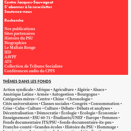
Centre Jacques-Sauvageot
S’abonner à la newsletter
Soutenez-nous
Recherche
Nos publications
Sites partenaires
Histoire du PSU
Biographies
Le Maltais Rouge
IED
AAVPF
ATS
Collection de Tribune Socialiste
Conférences audio du CPFS
THÈMES DANS LES FONDS
Action syndicale
Afrique
Agriculture
Algérie
Alsace
Amérique Latine
Armée
Autogestion
Bourgogne
Catégories mères
Centre
Chine
Chronologie
Cités universitaires
Classes sociales
Congrès
Consommation
Crise
Cuba
Culture
Culture
Débats
Débats et analyses
Décentralisation
Démocratie
Écologie
Ecologie
Économie
Enseignement
ESU 60-71
Étudiants/UNEF
Europe
Femmes
Fonds documentaire ITS/PSU
fonds-documentaire-its-psu
Franche-comté
Grandes écoles
Histoire du PSU
Hommage