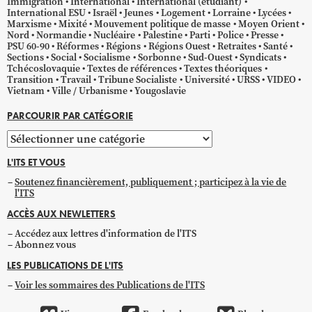
Immigration
International
International (étudiant)
International ESU
Israël
Jeunes
Logement
Lorraine
Lycées
Marxisme
Mixité
Mouvement politique de masse
Moyen Orient
Nord
Normandie
Nucléaire
Palestine
Parti
Police
Presse
PSU 60-90
Réformes
Régions
Régions Ouest
Retraites
Santé
Sections
Social
Socialisme
Sorbonne
Sud-Ouest
Syndicats
Tchécoslovaquie
Textes de références
Textes théoriques
Transition
Travail
Tribune Socialiste
Université
URSS
VIDEO
Vietnam
Ville / Urbanisme
Yougoslavie
PARCOURIR PAR CATÉGORIE
Parcourir
par
L'ITS ET VOUS
catégorie
Soutenez financièrement, publiquement ; participez à la vie de
l'ITS
ACCÈS AUX NEWLETTERS
Accédez aux lettres d'information de l'ITS
Abonnez vous
LES PUBLICATIONS DE L'ITS
Voir les sommaires des Publications de l'ITS