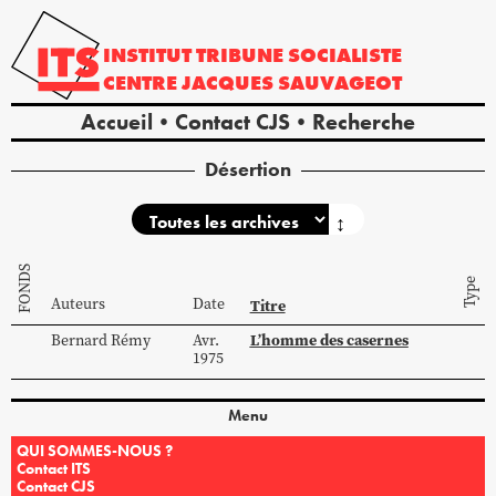
INSTITUT
TRIBUNE
SOCIALISTE
CENTRE
JACQUES
SAUVAGEOT
Accueil
Contact CJS
Recherche
Désertion
↕
FONDS
Type
Auteurs
Date
Titre
L’homme des casernes
Bernard
Rémy
Avr.
1975
Menu
QUI SOMMES-NOUS ?
Contact ITS
Contact CJS