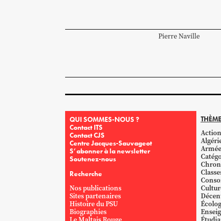
Pierre
Naville
THÈME
QUI SOMMES-NOUS ?
Contact ITS
Action
Contact CJS
Algéri
Centre Jacques-Sauvageot
Armé
S’abonner à la newsletter
Catégo
Soutenez-nous
Chron
Classe
Recherche
Conso
Nos publications
Cultur
Sites partenaires
Décent
Histoire du PSU
Écolog
Biographies
Ensei
Le Maltais Rouge
Étudi