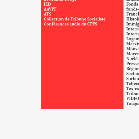
IED
Fonds
AAVPF
fonds-
ATS
Franc
Collection de Tribune Socialiste
Histoi
Conférences audio du CPFS
Immig
Intern
Intern
Logem
Marxi
Mouve
Moyen
Nucléa
Presse
Région
Sectio
Sorbo
Tchéc
Textes
Tribun
VIDE
Yougos