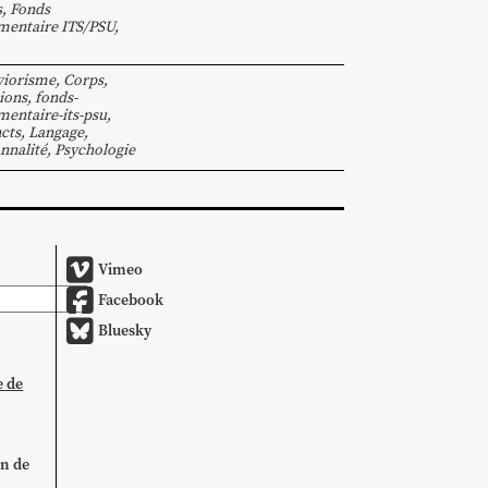
s
,
Fonds
entaire ITS/PSU
,
viorisme
,
Corps
,
ions
,
fonds-
entaire-its-psu
,
ncts
,
Langage
,
nnalité
,
Psychologie
Vimeo
Facebook
Bluesky
e de
on de