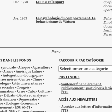
Le PSU et le sport
Déc. 1978
Corp
docum
Sport
La psychologie du comportement. Le
Avr. 1963
Beha
behaviorisme de Watson
Emot
docum
Insti
Perso
Menu
S DANS LES FONDS
PARCOURIR PAR CATÉGORIE
 syndicale
Afrique
Agriculture
Parcourir
e
Alsace
Amérique Latine
par
e
Autogestion
Bourgogne
L'ITS ET VOUS
catégorie
ries mères
Centre
Chine
ologie
Cités universitaires
Soutenez financièrement,
s sociales
Congrès
publiquement ; participez à la vi
mmation
Crise
Cuba
Culture
l'ITS
e
Débats
Débats et analyses
ralisation
Démocratie
ACCÈS AUX NEWLETTERS
ie
Ecologie
Économie
Accédez aux lettres d'informati
gnement
ESU 60-71
l'ITS
ants/UNEF
Europe
Femmes