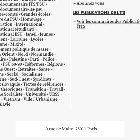
Abonnez vous
 documentaire ITS/PSU
documentaire-its-psu
LES PUBLICATIONS DE L'ITS
he-comté
Grandes écoles
re du PSU
Hommage
Voir les sommaires des Publicat
ration
International
l'ITS
ational (étudiant)
ational ESU
Israël
Jeunes
ent
Lorraine
Lycées
sme
Mixité
ment politique de masse
 Orient
Nord
Normandie
ire
Palestine
Parti
Police
PSU 60-90
Réformes
Régions
s Ouest
Retraites
Santé
ns
Social
Socialisme
nne
Sud-Ouest
Syndicats
oslovaquie
Textes de références
 théoriques
Transition
Travail
e Socialiste
Université
URSS
O
Vietnam
Ville / Urbanisme
lavie
40 rue de Malte, 75011 Paris