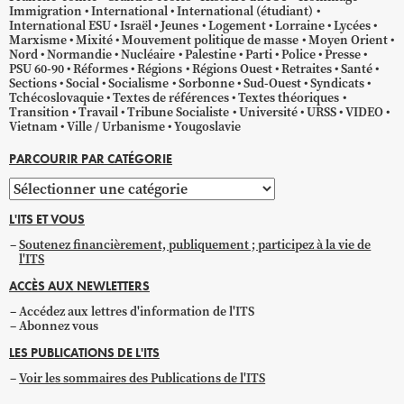
Immigration
International
International (étudiant)
International ESU
Israël
Jeunes
Logement
Lorraine
Lycées
Marxisme
Mixité
Mouvement politique de masse
Moyen Orient
Nord
Normandie
Nucléaire
Palestine
Parti
Police
Presse
PSU 60-90
Réformes
Régions
Régions Ouest
Retraites
Santé
Sections
Social
Socialisme
Sorbonne
Sud-Ouest
Syndicats
Tchécoslovaquie
Textes de références
Textes théoriques
Transition
Travail
Tribune Socialiste
Université
URSS
VIDEO
Vietnam
Ville / Urbanisme
Yougoslavie
PARCOURIR PAR CATÉGORIE
Parcourir
par
L'ITS ET VOUS
catégorie
Soutenez financièrement, publiquement ; participez à la vie de
l'ITS
ACCÈS AUX NEWLETTERS
Accédez aux lettres d'information de l'ITS
Abonnez vous
LES PUBLICATIONS DE L'ITS
Voir les sommaires des Publications de l'ITS