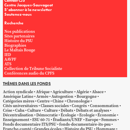
Contact CJS
Centre Jacques-Sauvageot
S’abonner à la newsletter
Soutenez-nous
Recherche
Nos publications
Sites partenaires
Histoire du PSU
Biographies
Le Maltais Rouge
IED
AAVPF
ATS
Collection de Tribune Socialiste
Conférences audio du CPFS
THÈMES DANS LES FONDS
Action syndicale
Afrique
Agriculture
Algérie
Alsace
Amérique Latine
Armée
Autogestion
Bourgogne
Catégories mères
Centre
Chine
Chronologie
Cités universitaires
Classes sociales
Congrès
Consommation
Crise
Cuba
Culture
Culture
Débats
Débats et analyses
Décentralisation
Démocratie
Écologie
Ecologie
Économie
Enseignement
ESU 60-71
Étudiants/UNEF
Europe
Femmes
Fonds documentaire ITS/PSU
fonds-documentaire-its-psu
Franche-comté
Grandes écoles
Histoire du PSU
Hommage