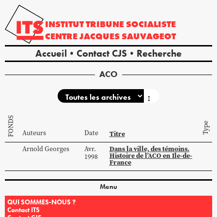
INSTITUT
TRIBUNE
SOCIALISTE
CENTRE
JACQUES
SAUVAGEOT
Accueil
Contact CJS
Recherche
ACO
↕
FONDS
Type
Auteurs
Date
Titre
Dans la ville, des témoins.
Arnold
Georges
Avr.
Histoire de l’ACO en Ile-de-
1998
France
Menu
QUI SOMMES-NOUS ?
Contact ITS