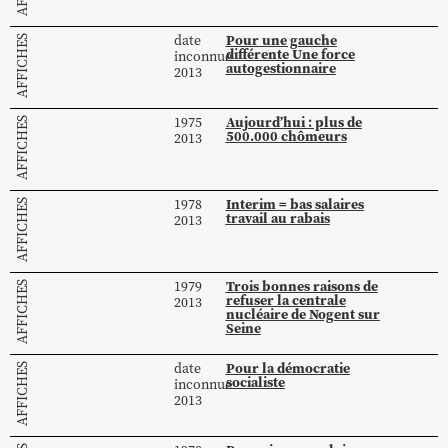
Pour une gauche
date
AFFICHES
différente Une force
inconnue
autogestionnaire
2013
Aujourd’hui : plus de
1975
AFFICHES
500.000 chômeurs
2013
Interim = bas salaires
1978
AFFICHES
travail au rabais
2013
Trois bonnes raisons de
1979
AFFICHES
refuser la centrale
2013
nucléaire de Nogent sur
Seine
Pour la démocratie
date
AFFICHES
socialiste
inconnue
2013