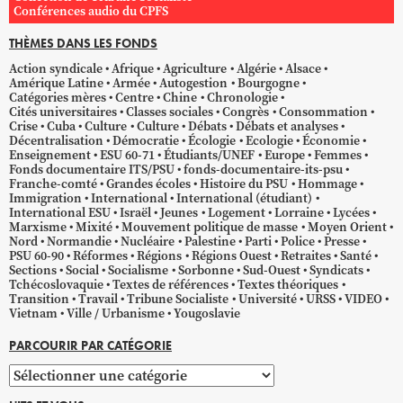
Conférences audio du CPFS
THÈMES DANS LES FONDS
Action syndicale
Afrique
Agriculture
Algérie
Alsace
Amérique Latine
Armée
Autogestion
Bourgogne
Catégories mères
Centre
Chine
Chronologie
Cités universitaires
Classes sociales
Congrès
Consommation
Crise
Cuba
Culture
Culture
Débats
Débats et analyses
Décentralisation
Démocratie
Écologie
Ecologie
Économie
Enseignement
ESU 60-71
Étudiants/UNEF
Europe
Femmes
Fonds documentaire ITS/PSU
fonds-documentaire-its-psu
Franche-comté
Grandes écoles
Histoire du PSU
Hommage
Immigration
International
International (étudiant)
International ESU
Israël
Jeunes
Logement
Lorraine
Lycées
Marxisme
Mixité
Mouvement politique de masse
Moyen Orient
Nord
Normandie
Nucléaire
Palestine
Parti
Police
Presse
PSU 60-90
Réformes
Régions
Régions Ouest
Retraites
Santé
Sections
Social
Socialisme
Sorbonne
Sud-Ouest
Syndicats
Tchécoslovaquie
Textes de références
Textes théoriques
Transition
Travail
Tribune Socialiste
Université
URSS
VIDEO
Vietnam
Ville / Urbanisme
Yougoslavie
PARCOURIR PAR CATÉGORIE
Parcourir
par