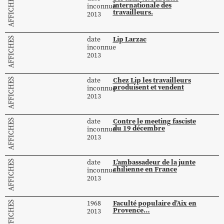
AFFICHES
internationale des
inconnue
travailleurs.
2013
Lip Larzac
date
AFFICHES
inconnue
2013
Chez Lip les travailleurs
date
AFFICHES
produisent et vendent
inconnue
2013
Contre le meeting fasciste
date
AFFICHES
du 19 décembre
inconnue
2013
L’ambassadeur de la junte
date
AFFICHES
chilienne en France
inconnue
2013
Faculté populaire d’Aix en
1968
AFFICHES
Provence…
2013