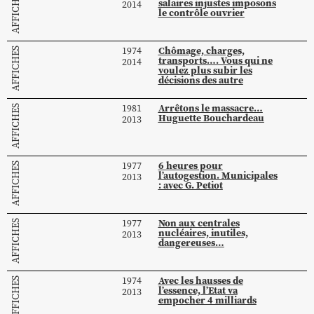
AFFICHES
salaires injustes imposons
2014
le contrôle ouvrier
Chômage, charges,
1974
AFFICHES
transports…. Vous qui ne
2014
voulez plus subir les
décisions des autre
Arrêtons le massacre…
1981
AFFICHES
Huguette Bouchardeau
2013
6 heures pour
1977
AFFICHES
l’autogestion. Municipales
2013
: avec G. Petiot
Non aux centrales
1977
AFFICHES
nucléaires, inutiles,
2013
dangereuses…
Avec les hausses de
1974
AFFICHES
l’essence, l’Etat va
2013
empocher 4 milliards