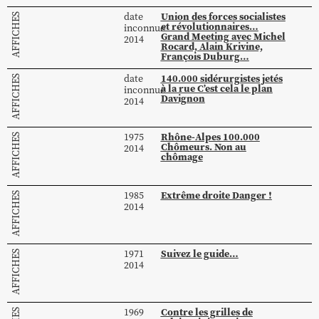
Union des forces socialistes
date
AFFICHES
et révolutionnaires…
inconnue
Grand Meeting avec Michel
2014
Rocard, Alain Krivine,
François Duburg…
140.000 sidérurgistes jetés
date
AFFICHES
à la rue C’est cela le plan
inconnue
Davignon
2014
Rhône-Alpes 100.000
1975
AFFICHES
Chômeurs. Non au
2014
chômage
Extrême droite Danger !
1985
AFFICHES
2014
Suivez le guide…
1971
AFFICHES
2014
Contre les grilles de
1969