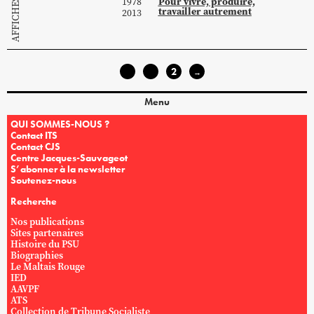
Pour vivre, produire,
1978
AFFICHES
travailler autrement
2013
1
2
←
→
Menu
QUI SOMMES-NOUS ?
Contact ITS
Contact CJS
Centre Jacques-Sauvageot
S’abonner à la newsletter
Soutenez-nous
Recherche
Nos publications
Sites partenaires
Histoire du PSU
Biographies
Le Maltais Rouge
IED
AAVPF
ATS
Collection de Tribune Socialiste