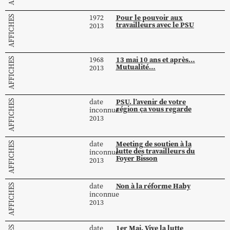
Pour le pouvoir aux
1972
AFFICHES
travailleurs avec le PSU
2013
13 mai 10 ans et après…
1968
AFFICHES
Mutualité…
2013
PSU. l’avenir de votre
date
AFFICHES
région ça vous regarde
inconnue
2013
Meeting de soutien à la
date
AFFICHES
lutte des travailleurs du
inconnue
Foyer Bisson
2013
Non à la réforme Haby
date
AFFICHES
inconnue
2013
1er Mai. Vive la lutte
date