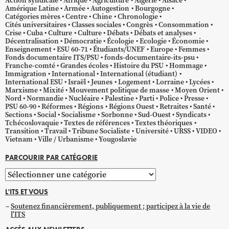
Action syndicale
Afrique
Agriculture
Algérie
Alsace
Amérique Latine
Armée
Autogestion
Bourgogne
Catégories mères
Centre
Chine
Chronologie
Cités universitaires
Classes sociales
Congrès
Consommation
Crise
Cuba
Culture
Culture
Débats
Débats et analyses
Décentralisation
Démocratie
Écologie
Ecologie
Économie
Enseignement
ESU 60-71
Étudiants/UNEF
Europe
Femmes
Fonds documentaire ITS/PSU
fonds-documentaire-its-psu
Franche-comté
Grandes écoles
Histoire du PSU
Hommage
Immigration
International
International (étudiant)
International ESU
Israël
Jeunes
Logement
Lorraine
Lycées
Marxisme
Mixité
Mouvement politique de masse
Moyen Orient
Nord
Normandie
Nucléaire
Palestine
Parti
Police
Presse
PSU 60-90
Réformes
Régions
Régions Ouest
Retraites
Santé
Sections
Social
Socialisme
Sorbonne
Sud-Ouest
Syndicats
Tchécoslovaquie
Textes de références
Textes théoriques
Transition
Travail
Tribune Socialiste
Université
URSS
VIDEO
Vietnam
Ville / Urbanisme
Yougoslavie
PARCOURIR PAR CATÉGORIE
Parcourir
par
L'ITS ET VOUS
catégorie
Soutenez financièrement, publiquement ; participez à la vie de
l'ITS