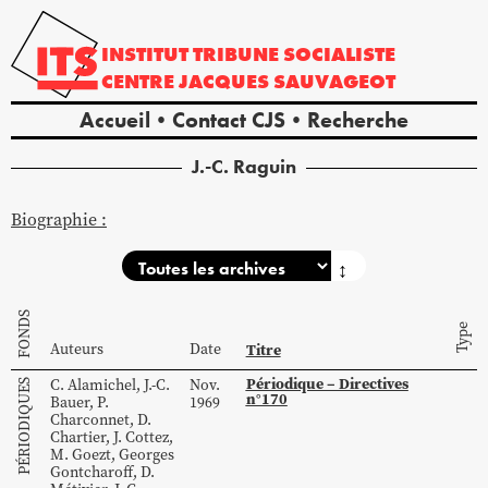
INSTITUT
TRIBUNE
SOCIALISTE
CENTRE
JACQUES
SAUVAGEOT
Accueil
Contact CJS
Recherche
J.-C.
Raguin
Biographie :
↕
FONDS
Type
Auteurs
Date
Titre
Périodique – Directives
C.
Alamichel
,
J.-C.
Nov.
PÉRIODIQUES
n°170
Bauer
,
P.
1969
Charconnet
,
D.
Chartier
,
J.
Cottez
,
M.
Goezt
,
Georges
Gontcharoff
,
D.