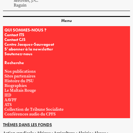
Métivier
,
J.-C.
Raguin
Menu
QUI SOMMES-NOUS ?
Contact ITS
Contact CJS
Centre Jacques-Sauvageot
S’abonner à la newsletter
Soutenez-nous
Recherche
Nos publications
Sites partenaires
Histoire du PSU
Biographies
Le Maltais Rouge
IED
AAVPF
ATS
Collection de Tribune Socialiste
Conférences audio du CPFS
THÈMES DANS LES FONDS