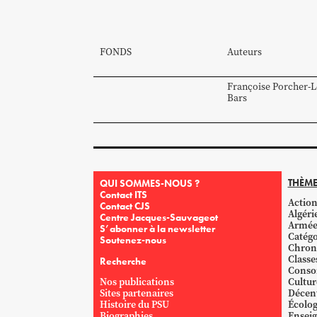
FONDS
Auteurs
Françoise
Porcher-L
Bars
THÈME
QUI SOMMES-NOUS ?
Contact ITS
Action
Contact CJS
Algéri
Centre Jacques-Sauvageot
Armé
S’abonner à la newsletter
Catégo
Soutenez-nous
Chron
Classe
Recherche
Conso
Nos publications
Cultur
Sites partenaires
Décent
Histoire du PSU
Écolog
Biographies
Ensei