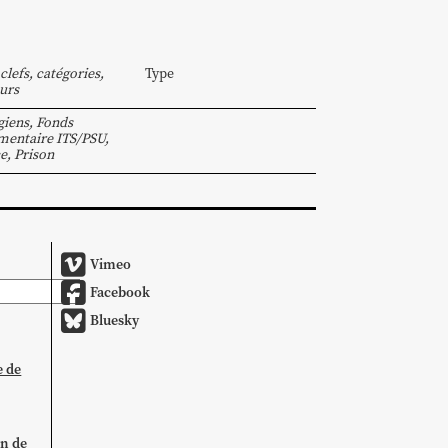
clefs, catégories,
Type
urs
giens
,
Fonds
entaire ITS/PSU
,
ce
,
Prison
Vimeo
Facebook
Bluesky
e de
on de