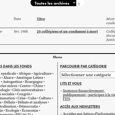
↕
Titre
Date
Mots 
coule
20 collégiens et un condamné à mort
e-
Avr. 1988
Collé
docum
Justi
Menu
S DANS LES FONDS
PARCOURIR PAR CATÉGORIE
 syndicale
Afrique
Agriculture
Parcourir
e
Alsace
Amérique Latine
par
e
Autogestion
Bourgogne
L'ITS ET VOUS
catégorie
ries mères
Centre
Chine
ologie
Cités universitaires
Soutenez financièrement,
s sociales
Congrès
publiquement ; participez à la vi
mmation
Crise
Cuba
Culture
l'ITS
e
Débats
Débats et analyses
ralisation
Démocratie
ACCÈS AUX NEWLETTERS
ie
Ecologie
Économie
Accédez aux lettres d'informati
gnement
ESU 60-71