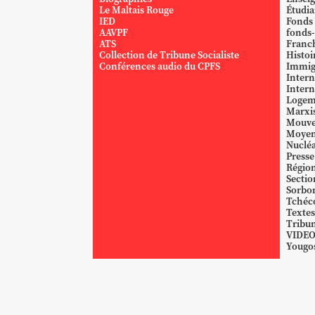
Le Maltais Rouge
Étudi
IED
Fonds
AAVPF
fonds-
ATS
Franc
Collection de Tribune Socialiste
Histoi
Conférences audio du CPFS
Immig
Intern
Intern
Logem
Marxi
Mouve
Moyen
Nucléa
Presse
Région
Sectio
Sorbo
Tchéc
Textes
Tribun
VIDE
Yougos