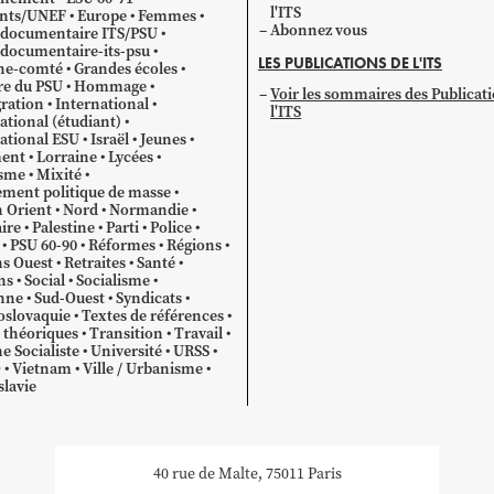
l'ITS
ants/UNEF
Europe
Femmes
Abonnez vous
 documentaire ITS/PSU
documentaire-its-psu
LES PUBLICATIONS DE L'ITS
he-comté
Grandes écoles
re du PSU
Hommage
Voir les sommaires des Publicat
ration
International
l'ITS
ational (étudiant)
ational ESU
Israël
Jeunes
ent
Lorraine
Lycées
sme
Mixité
ment politique de masse
 Orient
Nord
Normandie
ire
Palestine
Parti
Police
PSU 60-90
Réformes
Régions
s Ouest
Retraites
Santé
ns
Social
Socialisme
nne
Sud-Ouest
Syndicats
oslovaquie
Textes de références
 théoriques
Transition
Travail
e Socialiste
Université
URSS
O
Vietnam
Ville / Urbanisme
lavie
40 rue de Malte, 75011 Paris