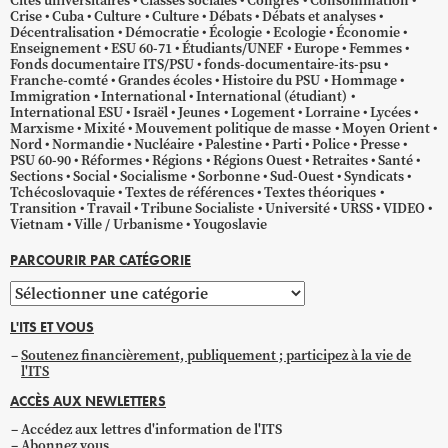
Cités universitaires
Classes sociales
Congrès
Consommation
Crise
Cuba
Culture
Culture
Débats
Débats et analyses
Décentralisation
Démocratie
Écologie
Ecologie
Économie
Enseignement
ESU 60-71
Étudiants/UNEF
Europe
Femmes
Fonds documentaire ITS/PSU
fonds-documentaire-its-psu
Franche-comté
Grandes écoles
Histoire du PSU
Hommage
Immigration
International
International (étudiant)
International ESU
Israël
Jeunes
Logement
Lorraine
Lycées
Marxisme
Mixité
Mouvement politique de masse
Moyen Orient
Nord
Normandie
Nucléaire
Palestine
Parti
Police
Presse
PSU 60-90
Réformes
Régions
Régions Ouest
Retraites
Santé
Sections
Social
Socialisme
Sorbonne
Sud-Ouest
Syndicats
Tchécoslovaquie
Textes de références
Textes théoriques
Transition
Travail
Tribune Socialiste
Université
URSS
VIDEO
Vietnam
Ville / Urbanisme
Yougoslavie
PARCOURIR PAR CATÉGORIE
Parcourir
par
L'ITS ET VOUS
catégorie
Soutenez financièrement, publiquement ; participez à la vie de
l'ITS
ACCÈS AUX NEWLETTERS
Accédez aux lettres d'information de l'ITS
Abonnez vous