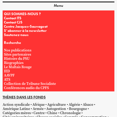
Menu
QUI SOMMES-NOUS ?
Contact ITS
Contact CJS
Centre Jacques-Sauvageot
S’abonner à la newsletter
Soutenez-nous
Recherche
Nos publications
Sites partenaires
Histoire du PSU
Biographies
Le Maltais Rouge
IED
AAVPF
ATS
Collection de Tribune Socialiste
Conférences audio du CPFS
THÈMES DANS LES FONDS
Action syndicale
Afrique
Agriculture
Algérie
Alsace
Amérique Latine
Armée
Autogestion
Bourgogne
Catégories mères
Centre
Chine
Chronologie