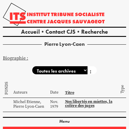
INSTITUT
TRIBUNE
SOCIALISTE
CENTRE
JACQUES
SAUVAGEOT
Accueil
Contact CJS
Recherche
Pierre
Lyon-Caen
Biographie :
↕
FONDS
Type
Auteurs
Date
Titre
Nos libertés en miettes, la
Michel
Etienne
,
Nov.
colère des juges
Pierre
Lyon-Caen
1979
Menu