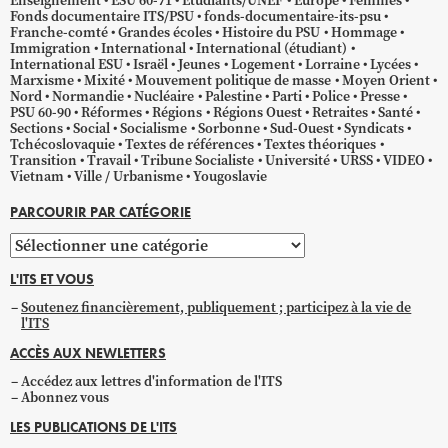
Enseignement
ESU 60-71
Étudiants/UNEF
Europe
Femmes
Fonds documentaire ITS/PSU
fonds-documentaire-its-psu
Franche-comté
Grandes écoles
Histoire du PSU
Hommage
Immigration
International
International (étudiant)
International ESU
Israël
Jeunes
Logement
Lorraine
Lycées
Marxisme
Mixité
Mouvement politique de masse
Moyen Orient
Nord
Normandie
Nucléaire
Palestine
Parti
Police
Presse
PSU 60-90
Réformes
Régions
Régions Ouest
Retraites
Santé
Sections
Social
Socialisme
Sorbonne
Sud-Ouest
Syndicats
Tchécoslovaquie
Textes de références
Textes théoriques
Transition
Travail
Tribune Socialiste
Université
URSS
VIDEO
Vietnam
Ville / Urbanisme
Yougoslavie
PARCOURIR PAR CATÉGORIE
Parcourir
par
L'ITS ET VOUS
catégorie
Soutenez financièrement, publiquement ; participez à la vie de
l'ITS
ACCÈS AUX NEWLETTERS
Accédez aux lettres d'information de l'ITS
Abonnez vous
LES PUBLICATIONS DE L'ITS