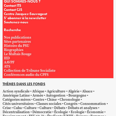
QUI SOMMES-NOUS ?
Contact ITS
Contact CJS
Centre Jacques-Sauvageot
S’abonner à la newsletter
Soutenez-nous
Recherche
Nos publications
Sites partenaires
Histoire du PSU
Biographies
Le Maltais Rouge
IED
AAVPF
ATS
Collection de Tribune Socialiste
Conférences audio du CPFS
THÈMES DANS LES FONDS
Action syndicale
Afrique
Agriculture
Algérie
Alsace
Amérique Latine
Armée
Autogestion
Bourgogne
Catégories mères
Centre
Chine
Chronologie
Cités universitaires
Classes sociales
Congrès
Consommation
Crise
Cuba
Culture
Culture
Débats
Débats et analyses
Décentralisation
Démocratie
Écologie
Ecologie
Économie