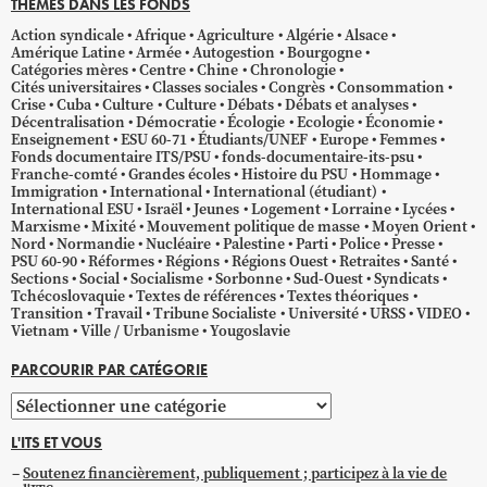
THÈMES DANS LES FONDS
Action syndicale
Afrique
Agriculture
Algérie
Alsace
Amérique Latine
Armée
Autogestion
Bourgogne
Catégories mères
Centre
Chine
Chronologie
Cités universitaires
Classes sociales
Congrès
Consommation
Crise
Cuba
Culture
Culture
Débats
Débats et analyses
Décentralisation
Démocratie
Écologie
Ecologie
Économie
Enseignement
ESU 60-71
Étudiants/UNEF
Europe
Femmes
Fonds documentaire ITS/PSU
fonds-documentaire-its-psu
Franche-comté
Grandes écoles
Histoire du PSU
Hommage
Immigration
International
International (étudiant)
International ESU
Israël
Jeunes
Logement
Lorraine
Lycées
Marxisme
Mixité
Mouvement politique de masse
Moyen Orient
Nord
Normandie
Nucléaire
Palestine
Parti
Police
Presse
PSU 60-90
Réformes
Régions
Régions Ouest
Retraites
Santé
Sections
Social
Socialisme
Sorbonne
Sud-Ouest
Syndicats
Tchécoslovaquie
Textes de références
Textes théoriques
Transition
Travail
Tribune Socialiste
Université
URSS
VIDEO
Vietnam
Ville / Urbanisme
Yougoslavie
PARCOURIR PAR CATÉGORIE
Parcourir
par
L'ITS ET VOUS
catégorie
Soutenez financièrement, publiquement ; participez à la vie de