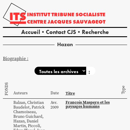
INSTITUT
TRIBUNE
SOCIALISTE
CENTRE
JACQUES
SAUVAGEOT
Accueil
Contact CJS
Recherche
Hazan
Biographie :
↕
FONDS
Type
Auteurs
Date
Titre
François Maspero et les
Balzan
,
Christian
Avr.
paysages humains
Baudelot
,
Patrick
2009
Chamoiseau
,
Bruno
Guichard
,
Hazan
,
Daniel
Martin
,
Piccoli
,