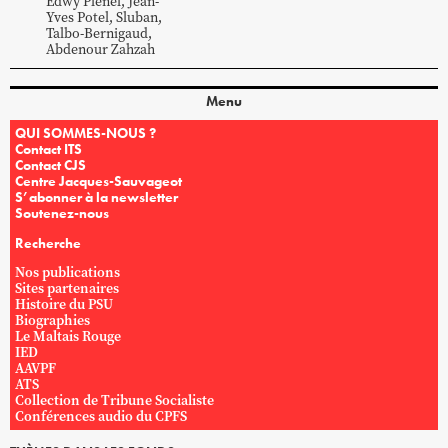
Edwy
Plenel
,
Jean-
Yves
Potel
,
Sluban
,
Talbo-Bernigaud
,
Abdenour
Zahzah
Menu
QUI SOMMES-NOUS ?
Contact ITS
Contact CJS
Centre Jacques-Sauvageot
S’abonner à la newsletter
Soutenez-nous
Recherche
Nos publications
Sites partenaires
Histoire du PSU
Biographies
Le Maltais Rouge
IED
AAVPF
ATS
Collection de Tribune Socialiste
Conférences audio du CPFS