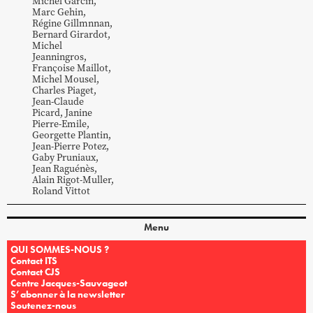
Michel
Garcin
,
Marc
Gehin
,
Régine
Gillmnnan
,
Bernard
Girardot
,
Michel
Jeanningros
,
Françoise
Maillot
,
Michel
Mousel
,
Charles
Piaget
,
Jean-Claude
Picard
,
Janine
Pierre-Emile
,
Georgette
Plantin
,
Jean-Pierre
Potez
,
Gaby
Pruniaux
,
Jean
Raguénès
,
Alain
Rigot-Muller
,
Roland
Vittot
Menu
QUI SOMMES-NOUS ?
Contact ITS
Contact CJS
Centre Jacques-Sauvageot
S’abonner à la newsletter
Soutenez-nous