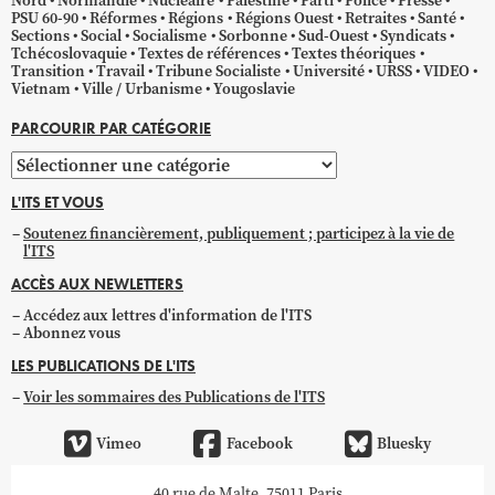
Nord
Normandie
Nucléaire
Palestine
Parti
Police
Presse
PSU 60-90
Réformes
Régions
Régions Ouest
Retraites
Santé
Sections
Social
Socialisme
Sorbonne
Sud-Ouest
Syndicats
Tchécoslovaquie
Textes de références
Textes théoriques
Transition
Travail
Tribune Socialiste
Université
URSS
VIDEO
Vietnam
Ville / Urbanisme
Yougoslavie
PARCOURIR PAR CATÉGORIE
Parcourir
par
L'ITS ET VOUS
catégorie
Soutenez financièrement, publiquement ; participez à la vie de
l'ITS
ACCÈS AUX NEWLETTERS
Accédez aux lettres d'information de l'ITS
Abonnez vous
LES PUBLICATIONS DE L'ITS
Voir les sommaires des Publications de l'ITS
Vimeo
Facebook
Bluesky
40 rue de Malte, 75011 Paris