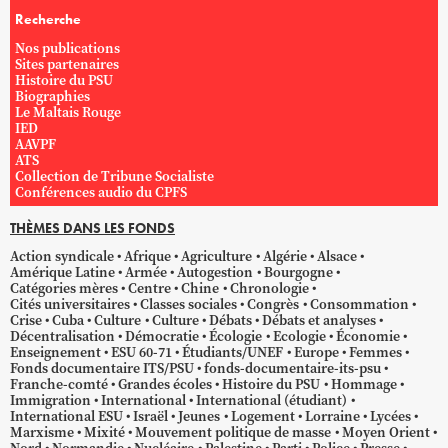
Recherche
Nos publications
Sites partenaires
Histoire du PSU
Biographies
Le Maltais Rouge
IED
AAVPF
ATS
Collection de Tribune Socialiste
Conférences audio du CPFS
THÈMES DANS LES FONDS
Action syndicale
Afrique
Agriculture
Algérie
Alsace
Amérique Latine
Armée
Autogestion
Bourgogne
Catégories mères
Centre
Chine
Chronologie
Cités universitaires
Classes sociales
Congrès
Consommation
Crise
Cuba
Culture
Culture
Débats
Débats et analyses
Décentralisation
Démocratie
Écologie
Ecologie
Économie
Enseignement
ESU 60-71
Étudiants/UNEF
Europe
Femmes
Fonds documentaire ITS/PSU
fonds-documentaire-its-psu
Franche-comté
Grandes écoles
Histoire du PSU
Hommage
Immigration
International
International (étudiant)
International ESU
Israël
Jeunes
Logement
Lorraine
Lycées
Marxisme
Mixité
Mouvement politique de masse
Moyen Orient