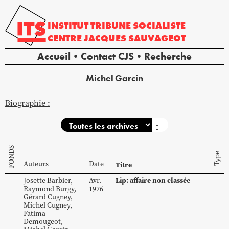
INSTITUT
TRIBUNE
SOCIALISTE
CENTRE
JACQUES
SAUVAGEOT
Accueil
Contact CJS
Recherche
Michel
Garcin
Biographie :
↕
FONDS
Type
Auteurs
Date
Titre
Lip: affaire non classée
Josette
Barbier
,
Avr.
Raymond
Burgy
,
1976
Gérard
Cugney
,
Michel
Cugney
,
Fatima
Demougeot
,