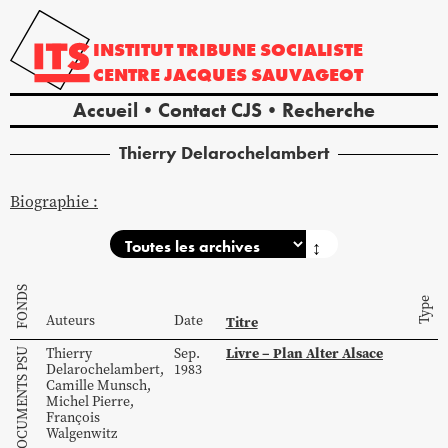
INSTITUT
TRIBUNE
SOCIALISTE
CENTRE
JACQUES
SAUVAGEOT
Accueil
Contact CJS
Recherche
Thierry
Delarochelambert
Biographie :
↕
FONDS
Type
Auteurs
Date
Titre
Livre – Plan Alter Alsace
Thierry
Sep.
Delarochelambert
,
1983
Camille
Munsch
,
Michel
Pierre
,
François
Walgenwitz