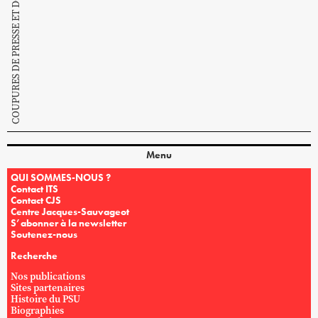
COUPURES DE PRESSE ET DOCUMENTS PSU
Menu
QUI SOMMES-NOUS ?
Contact ITS
Contact CJS
Centre Jacques-Sauvageot
S’abonner à la newsletter
Soutenez-nous
Recherche
Nos publications
Sites partenaires
Histoire du PSU
Biographies