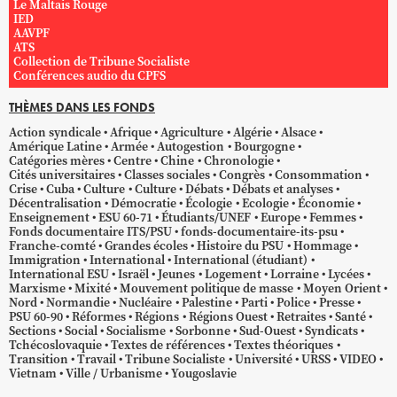
Le Maltais Rouge
IED
AAVPF
ATS
Collection de Tribune Socialiste
Conférences audio du CPFS
THÈMES DANS LES FONDS
Action syndicale
Afrique
Agriculture
Algérie
Alsace
Amérique Latine
Armée
Autogestion
Bourgogne
Catégories mères
Centre
Chine
Chronologie
Cités universitaires
Classes sociales
Congrès
Consommation
Crise
Cuba
Culture
Culture
Débats
Débats et analyses
Décentralisation
Démocratie
Écologie
Ecologie
Économie
Enseignement
ESU 60-71
Étudiants/UNEF
Europe
Femmes
Fonds documentaire ITS/PSU
fonds-documentaire-its-psu
Franche-comté
Grandes écoles
Histoire du PSU
Hommage
Immigration
International
International (étudiant)
International ESU
Israël
Jeunes
Logement
Lorraine
Lycées
Marxisme
Mixité
Mouvement politique de masse
Moyen Orient
Nord
Normandie
Nucléaire
Palestine
Parti
Police
Presse
PSU 60-90
Réformes
Régions
Régions Ouest
Retraites
Santé
Sections
Social
Socialisme
Sorbonne
Sud-Ouest
Syndicats
Tchécoslovaquie
Textes de références
Textes théoriques
Transition
Travail
Tribune Socialiste
Université
URSS
VIDEO
Vietnam
Ville / Urbanisme
Yougoslavie