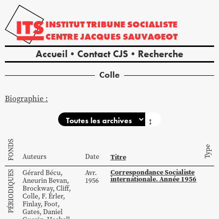
INSTITUT
TRIBUNE
SOCIALISTE
CENTRE
JACQUES
SAUVAGEOT
Accueil
Contact CJS
Recherche
Colle
Biographie :
↕
FONDS
Type
Auteurs
Date
Titre
Correspondance Socialiste
Gérard
Bécu
,
Avr.
PÉRIODIQUES
internationale. Année 1956
Aneurin
Bevan
,
1956
Brockway
,
Cliff
,
Colle
,
F.
Erler
,
Finlay
,
Foot
,
Gates
,
Daniel