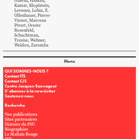
Guerin
,
Haskell
,
Kamat
,
Kloplstein
,
Levenez
,
Lohia
,
E.
Ollenhauer
,
Pierre-
Vienot
,
Marceau
Pivert
,
Oreste
Rosenfeld
,
Schachtman
,
Tresise
,
Wehner
,
Weldon
,
Zaremba
Menu
QUI SOMMES-NOUS ?
Contact ITS
Contact CJS
Centre Jacques-Sauvageot
S’abonner à la newsletter
Soutenez-nous
Recherche
Nos publications
Sites partenaires
Histoire du PSU
Biographies
Le Maltais Rouge