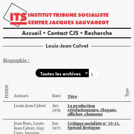
INSTITUT
TRIBUNE
SOCIALISTE
CENTRE
JACQUES
SAUVAGEOT
Accueil
Contact CJS
Recherche
Louis-Jean
Calvet
Biographie :
↕
FONDS
Type
Auteurs
Date
Titre
La production
Louis-Jean
Calvet
Avr.
révolutionnaire. Slogans,
1976
affiches, chansons
Critique socialiste n° 10-11.
Jean
Bars
,
Louis-
Jan.
Spécial Bretagne
Jean
Calvet
,
Guy
1973
Caro
,
Jacques