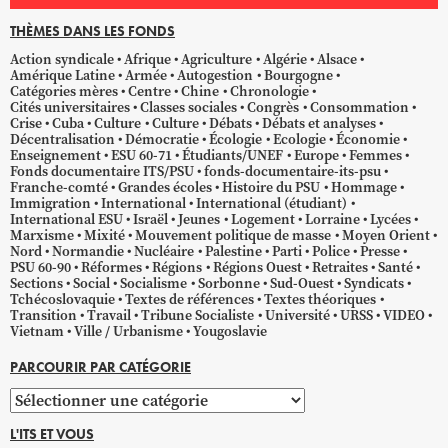
THÈMES DANS LES FONDS
Action syndicale
Afrique
Agriculture
Algérie
Alsace
Amérique Latine
Armée
Autogestion
Bourgogne
Catégories mères
Centre
Chine
Chronologie
Cités universitaires
Classes sociales
Congrès
Consommation
Crise
Cuba
Culture
Culture
Débats
Débats et analyses
Décentralisation
Démocratie
Écologie
Ecologie
Économie
Enseignement
ESU 60-71
Étudiants/UNEF
Europe
Femmes
Fonds documentaire ITS/PSU
fonds-documentaire-its-psu
Franche-comté
Grandes écoles
Histoire du PSU
Hommage
Immigration
International
International (étudiant)
International ESU
Israël
Jeunes
Logement
Lorraine
Lycées
Marxisme
Mixité
Mouvement politique de masse
Moyen Orient
Nord
Normandie
Nucléaire
Palestine
Parti
Police
Presse
PSU 60-90
Réformes
Régions
Régions Ouest
Retraites
Santé
Sections
Social
Socialisme
Sorbonne
Sud-Ouest
Syndicats
Tchécoslovaquie
Textes de références
Textes théoriques
Transition
Travail
Tribune Socialiste
Université
URSS
VIDEO
Vietnam
Ville / Urbanisme
Yougoslavie
PARCOURIR PAR CATÉGORIE
Parcourir
par
L'ITS ET VOUS
catégorie