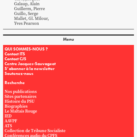
Galaup
,
Alain
Guillerm
,
Pierre
Guillo
,
Serge
Mallet
,
Gl.
Milour
,
Yves
Pearson
Menu
QUI SOMMES-NOUS ?
Contact ITS
Contact CJS
Centre Jacques-Sauvageot
S’abonner à la newsletter
Soutenez-nous
Recherche
Nos publications
Sites partenaires
Histoire du PSU
Biographies
Le Maltais Rouge
IED
AAVPF
ATS
Collection de Tribune Socialiste
Conférences audio du CPFS