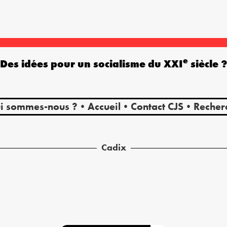
e
Des idées pour un socialisme du XXI
siècle 
i sommes-nous ?
Accueil
Contact CJS
Recher
Cadix