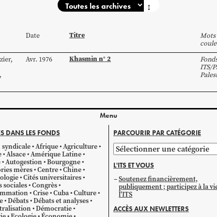
↕
Titre
Date
Mots 
coule
Khasmin n° 2
zier
,
Avr. 1976
Fond
ITS/P
,
Pales
Menu
S DANS LES FONDS
PARCOURIR PAR CATÉGORIE
 syndicale
Afrique
Agriculture
Parcourir
e
Alsace
Amérique Latine
par
e
Autogestion
Bourgogne
L'ITS ET VOUS
catégorie
ries mères
Centre
Chine
ologie
Cités universitaires
Soutenez financièrement,
s sociales
Congrès
publiquement ; participez à la vi
mmation
Crise
Cuba
Culture
l'ITS
e
Débats
Débats et analyses
ralisation
Démocratie
ACCÈS AUX NEWLETTERS
ie
Ecologie
Économie