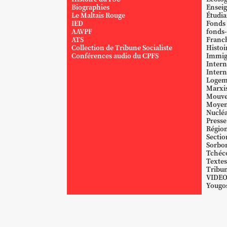
Biographies
Ensei
Le Maltais Rouge
Étudi
IED
Fonds
AAVPF
fonds-
ATS
Franc
Collection de Tribune Socialiste
Histoi
Conférences audio du CPFS
Immig
Intern
Intern
Logem
Marxi
Mouve
Moyen
Nucléa
Presse
Région
Sectio
Sorbo
Tchéc
Textes
Tribun
VIDE
Yougos