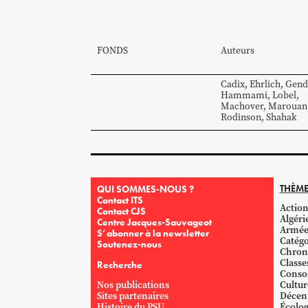
FONDS
Auteurs
Cadix
,
Ehrlich
,
Gend
Hammami
,
Lobel
,
Machover
,
Marouan
Rodinson
,
Shahak
THÈME
QUI SOMMES-NOUS ?
Contact ITS
Action
Contact CJS
Algéri
Centre Jacques-Sauvageot
Armé
S’abonner à la newsletter
Catégo
Soutenez-nous
Chron
Classe
Recherche
Conso
Nos publications
Cultur
Sites partenaires
Décent
Histoire du PSU
Écolog