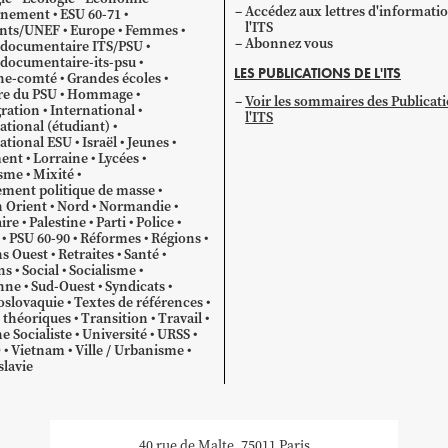
Accédez aux lettres d'informati
gnement
ESU 60-71
l'ITS
ants/UNEF
Europe
Femmes
Abonnez vous
 documentaire ITS/PSU
documentaire-its-psu
LES PUBLICATIONS DE L'ITS
he-comté
Grandes écoles
re du PSU
Hommage
Voir les sommaires des Publicat
ration
International
l'ITS
ational (étudiant)
ational ESU
Israël
Jeunes
ent
Lorraine
Lycées
sme
Mixité
ment politique de masse
 Orient
Nord
Normandie
ire
Palestine
Parti
Police
PSU 60-90
Réformes
Régions
s Ouest
Retraites
Santé
ns
Social
Socialisme
nne
Sud-Ouest
Syndicats
oslovaquie
Textes de références
 théoriques
Transition
Travail
e Socialiste
Université
URSS
O
Vietnam
Ville / Urbanisme
lavie
40 rue de Malte, 75011 Paris