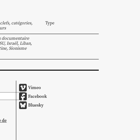
clefs, catégories,
Type
urs
s documentaire
SU
,
Israël
,
Liban
,
tine
,
Sionisme
Vimeo
Facebook
Bluesky
e de