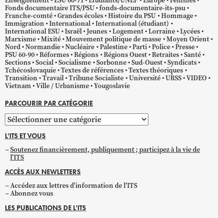
Enseignement
ESU 60-71
Étudiants/UNEF
Europe
Femmes
Fonds documentaire ITS/PSU
fonds-documentaire-its-psu
Franche-comté
Grandes écoles
Histoire du PSU
Hommage
Immigration
International
International (étudiant)
International ESU
Israël
Jeunes
Logement
Lorraine
Lycées
Marxisme
Mixité
Mouvement politique de masse
Moyen Orient
Nord
Normandie
Nucléaire
Palestine
Parti
Police
Presse
PSU 60-90
Réformes
Régions
Régions Ouest
Retraites
Santé
Sections
Social
Socialisme
Sorbonne
Sud-Ouest
Syndicats
Tchécoslovaquie
Textes de références
Textes théoriques
Transition
Travail
Tribune Socialiste
Université
URSS
VIDEO
Vietnam
Ville / Urbanisme
Yougoslavie
PARCOURIR PAR CATÉGORIE
Parcourir
par
L'ITS ET VOUS
catégorie
Soutenez financièrement, publiquement ; participez à la vie de
l'ITS
ACCÈS AUX NEWLETTERS
Accédez aux lettres d'information de l'ITS
Abonnez vous
LES PUBLICATIONS DE L'ITS