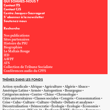
QUI SOMMES-NOUS ?
Contact ITS
Contact CJS
Centre Jacques-Sauvageot
S’abonner à la newsletter
Soutenez-nous
Recherche
Nos publications
Sites partenaires
Histoire du PSU
Biographies
Le Maltais Rouge
IED
AAVPF
ATS
Collection de Tribune Socialiste
Conférences audio du CPFS
THÈMES DANS LES FONDS
Action syndicale
Afrique
Agriculture
Algérie
Alsace
Amérique Latine
Armée
Autogestion
Bourgogne
Catégories mères
Centre
Chine
Chronologie
Cités universitaires
Classes sociales
Congrès
Consommation
Crise
Cuba
Culture
Culture
Débats
Débats et analyses
Décentralisation
Démocratie
Écologie
Ecologie
Économie