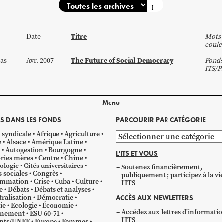
↕
Titre
Date
Mots 
coule
The Future of Social Democracy
as
Avr. 2007
Fond
ITS/
Menu
S DANS LES FONDS
PARCOURIR PAR CATÉGORIE
 syndicale
Afrique
Agriculture
Parcourir
e
Alsace
Amérique Latine
par
e
Autogestion
Bourgogne
L'ITS ET VOUS
catégorie
ries mères
Centre
Chine
ologie
Cités universitaires
Soutenez financièrement,
s sociales
Congrès
publiquement ; participez à la vi
mmation
Crise
Cuba
Culture
l'ITS
e
Débats
Débats et analyses
ralisation
Démocratie
ACCÈS AUX NEWLETTERS
ie
Ecologie
Économie
Accédez aux lettres d'informati
gnement
ESU 60-71
l'ITS
ants/UNEF
Europe
Femmes