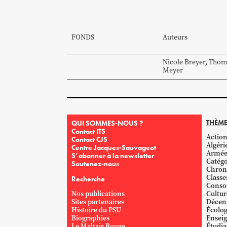
FONDS
Auteurs
Nicole
Breyer
,
Thom
Meyer
THÈME
QUI SOMMES-NOUS ?
Contact ITS
Action
Contact CJS
Algéri
Centre Jacques-Sauvageot
Armé
S’abonner à la newsletter
Catégo
Soutenez-nous
Chron
Classe
Recherche
Conso
Nos publications
Cultur
Sites partenaires
Décent
Histoire du PSU
Écolog
Biographies
Ensei
Le Maltais Rouge
Étudi