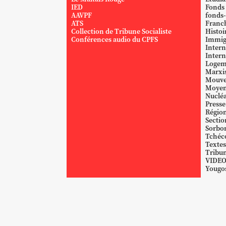
IED
Fonds
AAVPF
fonds-
ATS
Franc
Collection de Tribune Socialiste
Histoi
Conférences audio du CPFS
Immig
Intern
Intern
Logem
Marxi
Mouve
Moyen
Nucléa
Presse
Région
Sectio
Sorbo
Tchéc
Textes
Tribun
VIDE
Yougos