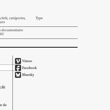
clefs, catégories,
Type
urs
s documentaire
PSU
Vimeo
Facebook
Bluesky
e de
on de