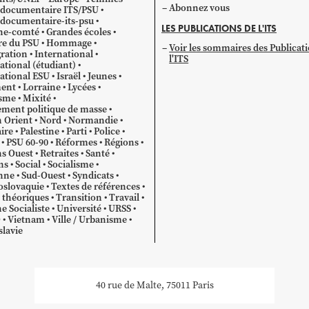
Abonnez vous
 documentaire ITS/PSU
documentaire-its-psu
LES PUBLICATIONS DE L'ITS
he-comté
Grandes écoles
re du PSU
Hommage
Voir les sommaires des Publicat
ration
International
l'ITS
ational (étudiant)
ational ESU
Israël
Jeunes
ent
Lorraine
Lycées
sme
Mixité
ment politique de masse
 Orient
Nord
Normandie
ire
Palestine
Parti
Police
PSU 60-90
Réformes
Régions
s Ouest
Retraites
Santé
ns
Social
Socialisme
nne
Sud-Ouest
Syndicats
oslovaquie
Textes de références
 théoriques
Transition
Travail
e Socialiste
Université
URSS
O
Vietnam
Ville / Urbanisme
lavie
40 rue de Malte, 75011 Paris