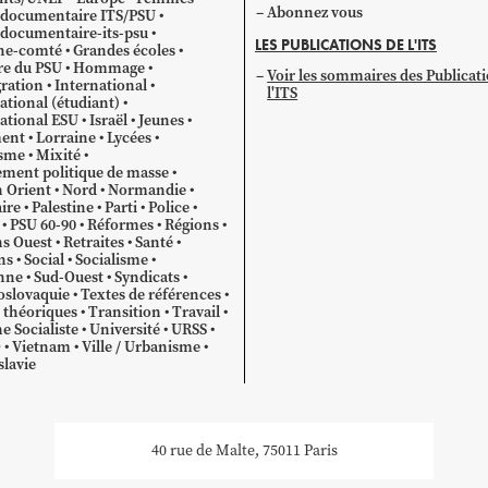
Abonnez vous
 documentaire ITS/PSU
documentaire-its-psu
LES PUBLICATIONS DE L'ITS
he-comté
Grandes écoles
re du PSU
Hommage
Voir les sommaires des Publicat
ration
International
l'ITS
ational (étudiant)
ational ESU
Israël
Jeunes
ent
Lorraine
Lycées
sme
Mixité
ment politique de masse
 Orient
Nord
Normandie
ire
Palestine
Parti
Police
PSU 60-90
Réformes
Régions
s Ouest
Retraites
Santé
ns
Social
Socialisme
nne
Sud-Ouest
Syndicats
oslovaquie
Textes de références
 théoriques
Transition
Travail
e Socialiste
Université
URSS
O
Vietnam
Ville / Urbanisme
lavie
40 rue de Malte, 75011 Paris