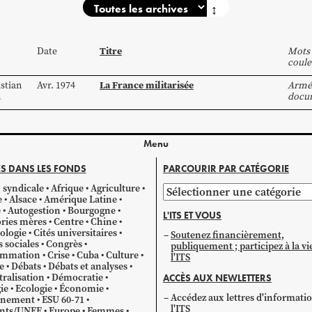
↕
Titre
Date
Mots 
coule
La France militarisée
stian
Avr. 1974
Armé
n
docu
Menu
S DANS LES FONDS
PARCOURIR PAR CATÉGORIE
 syndicale
Afrique
Agriculture
Parcourir
e
Alsace
Amérique Latine
par
e
Autogestion
Bourgogne
L'ITS ET VOUS
catégorie
ries mères
Centre
Chine
ologie
Cités universitaires
Soutenez financièrement,
s sociales
Congrès
publiquement ; participez à la vi
mmation
Crise
Cuba
Culture
l'ITS
e
Débats
Débats et analyses
ralisation
Démocratie
ACCÈS AUX NEWLETTERS
ie
Ecologie
Économie
Accédez aux lettres d'informati
gnement
ESU 60-71
l'ITS
ants/UNEF
Europe
Femmes