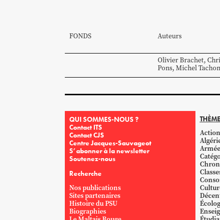
FONDS
Auteurs
Olivier
Brachet
,
Chri
Pons
,
Michel
Tacho
THÈME
QUI SOMMES-NOUS ?
Contact ITS
Action
Contact CJS
Algéri
Centre Jacques-Sauvageot
Armé
S’abonner à la newsletter
Catégo
Soutenez-nous
Chron
Classe
Recherche
Conso
Nos publications
Cultur
Sites partenaires
Décent
Histoire du PSU
Écolog
Biographies
Ensei
Le Maltais Rouge
Étudi