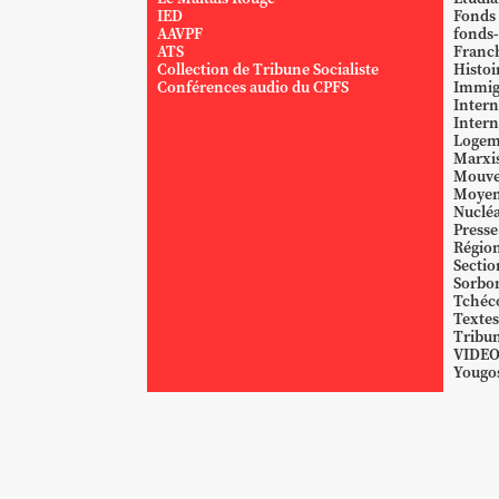
IED
Fonds
AAVPF
fonds-
ATS
Franc
Collection de Tribune Socialiste
Histoi
Conférences audio du CPFS
Immig
Intern
Intern
Logem
Marxi
Mouve
Moyen
Nucléa
Presse
Région
Sectio
Sorbo
Tchéc
Textes
Tribun
VIDE
Yougos