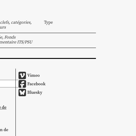
clefs, catégories,
Type
urs
e
,
Fonds
mentaire ITS/PSU
Vimeo
Facebook
Bluesky
e de
on de