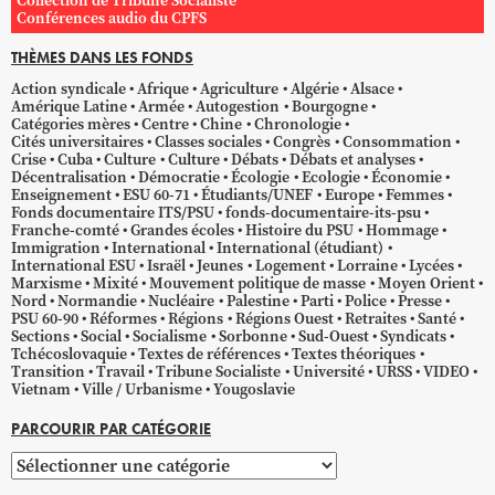
Collection de Tribune Socialiste
Conférences audio du CPFS
THÈMES DANS LES FONDS
Action syndicale
Afrique
Agriculture
Algérie
Alsace
Amérique Latine
Armée
Autogestion
Bourgogne
Catégories mères
Centre
Chine
Chronologie
Cités universitaires
Classes sociales
Congrès
Consommation
Crise
Cuba
Culture
Culture
Débats
Débats et analyses
Décentralisation
Démocratie
Écologie
Ecologie
Économie
Enseignement
ESU 60-71
Étudiants/UNEF
Europe
Femmes
Fonds documentaire ITS/PSU
fonds-documentaire-its-psu
Franche-comté
Grandes écoles
Histoire du PSU
Hommage
Immigration
International
International (étudiant)
International ESU
Israël
Jeunes
Logement
Lorraine
Lycées
Marxisme
Mixité
Mouvement politique de masse
Moyen Orient
Nord
Normandie
Nucléaire
Palestine
Parti
Police
Presse
PSU 60-90
Réformes
Régions
Régions Ouest
Retraites
Santé
Sections
Social
Socialisme
Sorbonne
Sud-Ouest
Syndicats
Tchécoslovaquie
Textes de références
Textes théoriques
Transition
Travail
Tribune Socialiste
Université
URSS
VIDEO
Vietnam
Ville / Urbanisme
Yougoslavie
PARCOURIR PAR CATÉGORIE
Parcourir
par