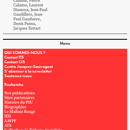
Calame
,
Pierre
Calame
,
Laurent
Dianoux
,
Jean-Paul
Gaudillere
,
Jean-
Paul
Gauduere
,
Denis
Pansu
,
Jacques
Testart
Menu
QUI SOMMES-NOUS ?
Contact ITS
Contact CJS
Centre Jacques-Sauvageot
S’abonner à la newsletter
Soutenez-nous
Recherche
Nos publications
Sites partenaires
Histoire du PSU
Biographies
Le Maltais Rouge
IED
AAVPF
ATS