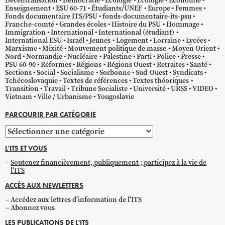
Décentralisation
Démocratie
Écologie
Ecologie
Économie
Enseignement
ESU 60-71
Étudiants/UNEF
Europe
Femmes
Fonds documentaire ITS/PSU
fonds-documentaire-its-psu
Franche-comté
Grandes écoles
Histoire du PSU
Hommage
Immigration
International
International (étudiant)
International ESU
Israël
Jeunes
Logement
Lorraine
Lycées
Marxisme
Mixité
Mouvement politique de masse
Moyen Orient
Nord
Normandie
Nucléaire
Palestine
Parti
Police
Presse
PSU 60-90
Réformes
Régions
Régions Ouest
Retraites
Santé
Sections
Social
Socialisme
Sorbonne
Sud-Ouest
Syndicats
Tchécoslovaquie
Textes de références
Textes théoriques
Transition
Travail
Tribune Socialiste
Université
URSS
VIDEO
Vietnam
Ville / Urbanisme
Yougoslavie
PARCOURIR PAR CATÉGORIE
Parcourir
par
L'ITS ET VOUS
catégorie
Soutenez financièrement, publiquement ; participez à la vie de
l'ITS
ACCÈS AUX NEWLETTERS
Accédez aux lettres d'information de l'ITS
Abonnez vous
LES PUBLICATIONS DE L'ITS