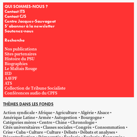
QUI SOMMES-NOUS ?
Contact ITS
Contact CJS
Centre Jacques-Sauvageot
S’abonner à la newsletter
Soutenez-nous
Recherche
Nos publications
Sites partenaires
Histoire du PSU
Biographies
Le Maltais Rouge
IED
AAVPF
ATS
Collection de Tribune Socialiste
Conférences audio du CPFS
THÈMES DANS LES FONDS
Action syndicale
Afrique
Agriculture
Algérie
Alsace
Amérique Latine
Armée
Autogestion
Bourgogne
Catégories mères
Centre
Chine
Chronologie
Cités universitaires
Classes sociales
Congrès
Consommation
Crise
Cuba
Culture
Culture
Débats
Débats et analyses