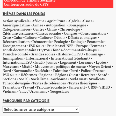
Collection de Tribune Socialiste
Conférences audio du CPFS
THÈMES DANS LES FONDS
Action syndicale
Afrique
Agriculture
Algérie
Alsace
Amérique Latine
Armée
Autogestion
Bourgogne
Catégories mères
Centre
Chine
Chronologie
Cités universitaires
Classes sociales
Congrès
Consommation
Crise
Cuba
Culture
Culture
Débats
Débats et analyses
Décentralisation
Démocratie
Écologie
Ecologie
Économie
Enseignement
ESU 60-71
Étudiants/UNEF
Europe
Femmes
Fonds documentaire ITS/PSU
fonds-documentaire-its-psu
Franche-comté
Grandes écoles
Histoire du PSU
Hommage
Immigration
International
International (étudiant)
International ESU
Israël
Jeunes
Logement
Lorraine
Lycées
Marxisme
Mixité
Mouvement politique de masse
Moyen Orient
Nord
Normandie
Nucléaire
Palestine
Parti
Police
Presse
PSU 60-90
Réformes
Régions
Régions Ouest
Retraites
Santé
Sections
Social
Socialisme
Sorbonne
Sud-Ouest
Syndicats
Tchécoslovaquie
Textes de références
Textes théoriques
Transition
Travail
Tribune Socialiste
Université
URSS
VIDEO
Vietnam
Ville / Urbanisme
Yougoslavie
PARCOURIR PAR CATÉGORIE
Parcourir
par