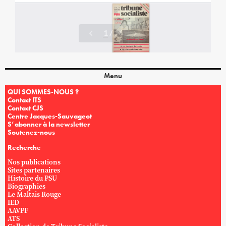
Menu
QUI SOMMES-NOUS ?
Contact ITS
Contact CJS
Centre Jacques-Sauvageot
S’abonner à la newsletter
Soutenez-nous
Recherche
Nos publications
Sites partenaires
Histoire du PSU
Biographies
Le Maltais Rouge
IED
AAVPF
ATS