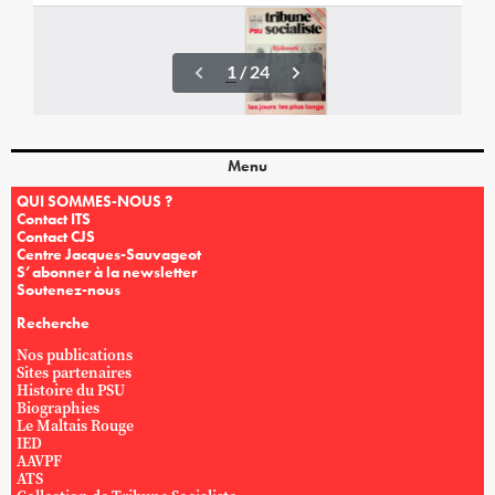
Menu
QUI SOMMES-NOUS ?
Contact ITS
Contact CJS
Centre Jacques-Sauvageot
S’abonner à la newsletter
Soutenez-nous
Recherche
Nos publications
Sites partenaires
Histoire du PSU
Biographies
Le Maltais Rouge
IED
AAVPF
ATS