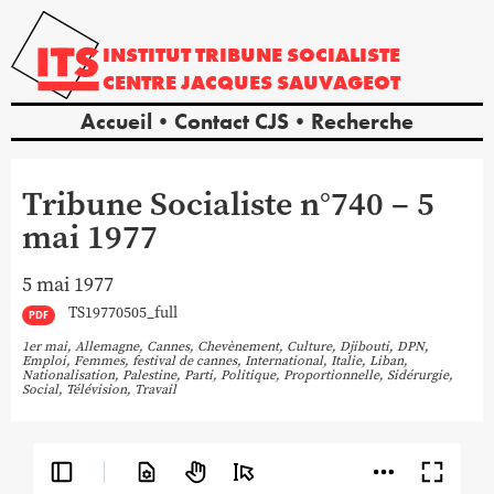
INSTITUT
TRIBUNE
SOCIALISTE
CENTRE
JACQUES
SAUVAGEOT
Accueil
Contact CJS
Recherche
Tribune Socialiste n°740 – 5
mai 1977
5 mai 1977
TS19770505_full
PDF
1er mai
,
Allemagne
,
Cannes
,
Chevènement
,
Culture
,
Djibouti
,
DPN
,
Emploi
,
Femmes
,
festival de cannes
,
International
,
Italie
,
Liban
,
Nationalisation
,
Palestine
,
Parti
,
Politique
,
Proportionnelle
,
Sidérurgie
,
Social
,
Télévision
,
Travail