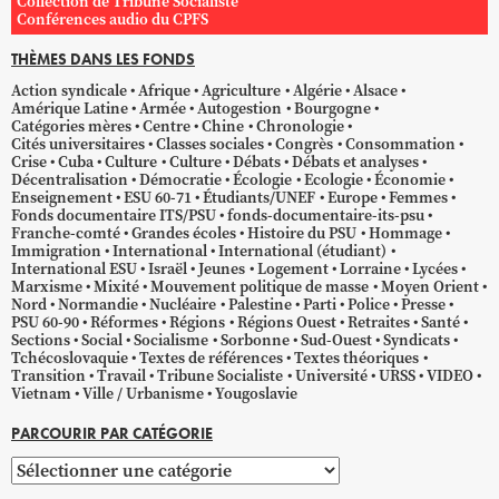
Collection de Tribune Socialiste
Conférences audio du CPFS
THÈMES DANS LES FONDS
Action syndicale
Afrique
Agriculture
Algérie
Alsace
Amérique Latine
Armée
Autogestion
Bourgogne
Catégories mères
Centre
Chine
Chronologie
Cités universitaires
Classes sociales
Congrès
Consommation
Crise
Cuba
Culture
Culture
Débats
Débats et analyses
Décentralisation
Démocratie
Écologie
Ecologie
Économie
Enseignement
ESU 60-71
Étudiants/UNEF
Europe
Femmes
Fonds documentaire ITS/PSU
fonds-documentaire-its-psu
Franche-comté
Grandes écoles
Histoire du PSU
Hommage
Immigration
International
International (étudiant)
International ESU
Israël
Jeunes
Logement
Lorraine
Lycées
Marxisme
Mixité
Mouvement politique de masse
Moyen Orient
Nord
Normandie
Nucléaire
Palestine
Parti
Police
Presse
PSU 60-90
Réformes
Régions
Régions Ouest
Retraites
Santé
Sections
Social
Socialisme
Sorbonne
Sud-Ouest
Syndicats
Tchécoslovaquie
Textes de références
Textes théoriques
Transition
Travail
Tribune Socialiste
Université
URSS
VIDEO
Vietnam
Ville / Urbanisme
Yougoslavie
PARCOURIR PAR CATÉGORIE
Parcourir
par