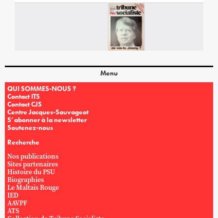
Menu
QUI SOMMES-NOUS ?
Contact ITS
Contact CJS
Centre Jacques-Sauvageot
S’abonner à la newsletter
Soutenez-nous
Recherche
Nos publications
Sites partenaires
Histoire du PSU
Biographies
Le Maltais Rouge
IED
AAVPF
ATS