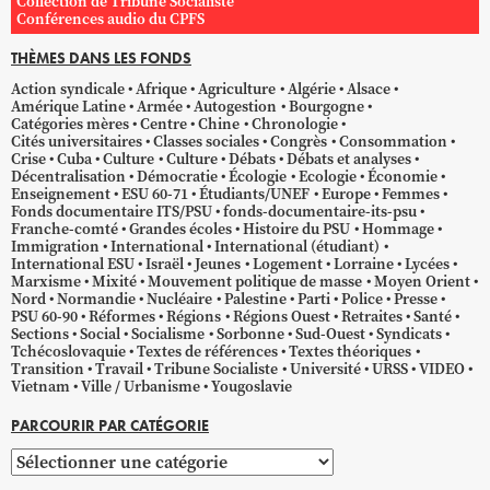
Collection de Tribune Socialiste
Conférences audio du CPFS
THÈMES DANS LES FONDS
Action syndicale
Afrique
Agriculture
Algérie
Alsace
Amérique Latine
Armée
Autogestion
Bourgogne
Catégories mères
Centre
Chine
Chronologie
Cités universitaires
Classes sociales
Congrès
Consommation
Crise
Cuba
Culture
Culture
Débats
Débats et analyses
Décentralisation
Démocratie
Écologie
Ecologie
Économie
Enseignement
ESU 60-71
Étudiants/UNEF
Europe
Femmes
Fonds documentaire ITS/PSU
fonds-documentaire-its-psu
Franche-comté
Grandes écoles
Histoire du PSU
Hommage
Immigration
International
International (étudiant)
International ESU
Israël
Jeunes
Logement
Lorraine
Lycées
Marxisme
Mixité
Mouvement politique de masse
Moyen Orient
Nord
Normandie
Nucléaire
Palestine
Parti
Police
Presse
PSU 60-90
Réformes
Régions
Régions Ouest
Retraites
Santé
Sections
Social
Socialisme
Sorbonne
Sud-Ouest
Syndicats
Tchécoslovaquie
Textes de références
Textes théoriques
Transition
Travail
Tribune Socialiste
Université
URSS
VIDEO
Vietnam
Ville / Urbanisme
Yougoslavie
PARCOURIR PAR CATÉGORIE
Parcourir
par