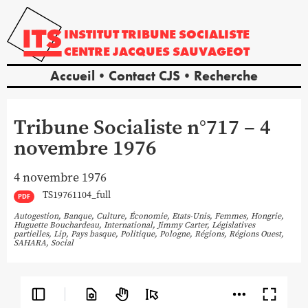
INSTITUT
TRIBUNE
SOCIALISTE
CENTRE
JACQUES
SAUVAGEOT
Accueil
Contact CJS
Recherche
Tribune Socialiste n°717 – 4
novembre 1976
4 novembre 1976
TS19761104_full
PDF
Autogestion
,
Banque
,
Culture
,
Économie
,
Etats-Unis
,
Femmes
,
Hongrie
,
Huguette Bouchardeau
,
International
,
Jimmy Carter
,
Législatives
partielles
,
Lip
,
Pays basque
,
Politique
,
Pologne
,
Régions
,
Régions Ouest
,
SAHARA
,
Social