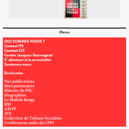
Menu
QUI SOMMES-NOUS ?
Contact ITS
Contact CJS
Centre Jacques-Sauvageot
S’abonner à la newsletter
Soutenez-nous
Recherche
Nos publications
Sites partenaires
Histoire du PSU
Biographies
Le Maltais Rouge
IED
AAVPF
ATS
Collection de Tribune Socialiste
Conférences audio du CPFS