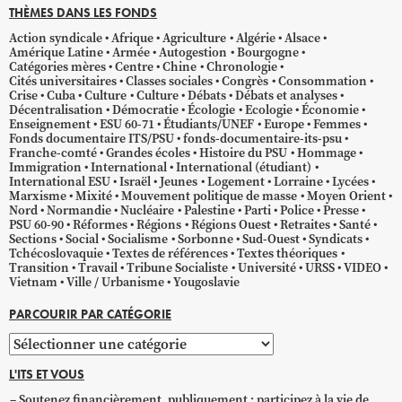
THÈMES DANS LES FONDS
Action syndicale
Afrique
Agriculture
Algérie
Alsace
Amérique Latine
Armée
Autogestion
Bourgogne
Catégories mères
Centre
Chine
Chronologie
Cités universitaires
Classes sociales
Congrès
Consommation
Crise
Cuba
Culture
Culture
Débats
Débats et analyses
Décentralisation
Démocratie
Écologie
Ecologie
Économie
Enseignement
ESU 60-71
Étudiants/UNEF
Europe
Femmes
Fonds documentaire ITS/PSU
fonds-documentaire-its-psu
Franche-comté
Grandes écoles
Histoire du PSU
Hommage
Immigration
International
International (étudiant)
International ESU
Israël
Jeunes
Logement
Lorraine
Lycées
Marxisme
Mixité
Mouvement politique de masse
Moyen Orient
Nord
Normandie
Nucléaire
Palestine
Parti
Police
Presse
PSU 60-90
Réformes
Régions
Régions Ouest
Retraites
Santé
Sections
Social
Socialisme
Sorbonne
Sud-Ouest
Syndicats
Tchécoslovaquie
Textes de références
Textes théoriques
Transition
Travail
Tribune Socialiste
Université
URSS
VIDEO
Vietnam
Ville / Urbanisme
Yougoslavie
PARCOURIR PAR CATÉGORIE
Parcourir
par
L'ITS ET VOUS
catégorie
Soutenez financièrement, publiquement ; participez à la vie de