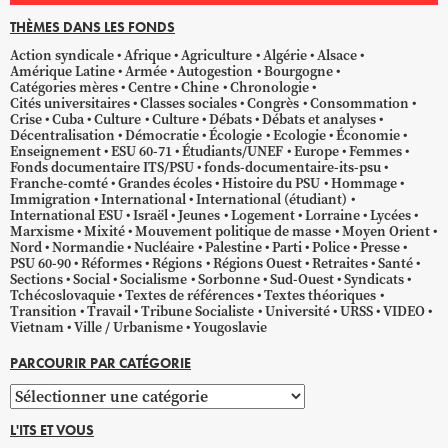
THÈMES DANS LES FONDS
Action syndicale
Afrique
Agriculture
Algérie
Alsace
Amérique Latine
Armée
Autogestion
Bourgogne
Catégories mères
Centre
Chine
Chronologie
Cités universitaires
Classes sociales
Congrès
Consommation
Crise
Cuba
Culture
Culture
Débats
Débats et analyses
Décentralisation
Démocratie
Écologie
Ecologie
Économie
Enseignement
ESU 60-71
Étudiants/UNEF
Europe
Femmes
Fonds documentaire ITS/PSU
fonds-documentaire-its-psu
Franche-comté
Grandes écoles
Histoire du PSU
Hommage
Immigration
International
International (étudiant)
International ESU
Israël
Jeunes
Logement
Lorraine
Lycées
Marxisme
Mixité
Mouvement politique de masse
Moyen Orient
Nord
Normandie
Nucléaire
Palestine
Parti
Police
Presse
PSU 60-90
Réformes
Régions
Régions Ouest
Retraites
Santé
Sections
Social
Socialisme
Sorbonne
Sud-Ouest
Syndicats
Tchécoslovaquie
Textes de références
Textes théoriques
Transition
Travail
Tribune Socialiste
Université
URSS
VIDEO
Vietnam
Ville / Urbanisme
Yougoslavie
PARCOURIR PAR CATÉGORIE
Parcourir
par
L'ITS ET VOUS
catégorie