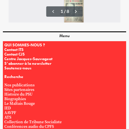
Menu
QUI SOMMES-NOUS ?
Contact ITS
Contact CJS
Centre Jacques-Sauvageot
S’abonner à la newsletter
Soutenez-nous
Recherche
Nos publications
Sites partenaires
Histoire du PSU
Biographies
Le Maltais Rouge
IED
AAVPF
ATS
Collection de Tribune Socialiste
Conférences audio du CPFS