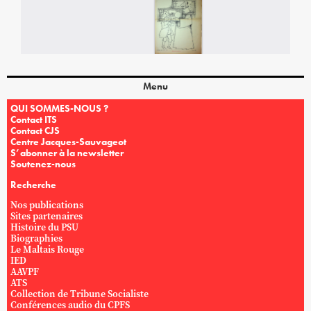
Menu
QUI SOMMES-NOUS ?
Contact ITS
Contact CJS
Centre Jacques-Sauvageot
S’abonner à la newsletter
Soutenez-nous
Recherche
Nos publications
Sites partenaires
Histoire du PSU
Biographies
Le Maltais Rouge
IED
AAVPF
ATS
Collection de Tribune Socialiste
Conférences audio du CPFS