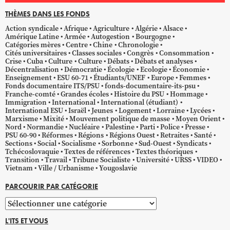
THÈMES DANS LES FONDS
Action syndicale
Afrique
Agriculture
Algérie
Alsace
Amérique Latine
Armée
Autogestion
Bourgogne
Catégories mères
Centre
Chine
Chronologie
Cités universitaires
Classes sociales
Congrès
Consommation
Crise
Cuba
Culture
Culture
Débats
Débats et analyses
Décentralisation
Démocratie
Écologie
Ecologie
Économie
Enseignement
ESU 60-71
Étudiants/UNEF
Europe
Femmes
Fonds documentaire ITS/PSU
fonds-documentaire-its-psu
Franche-comté
Grandes écoles
Histoire du PSU
Hommage
Immigration
International
International (étudiant)
International ESU
Israël
Jeunes
Logement
Lorraine
Lycées
Marxisme
Mixité
Mouvement politique de masse
Moyen Orient
Nord
Normandie
Nucléaire
Palestine
Parti
Police
Presse
PSU 60-90
Réformes
Régions
Régions Ouest
Retraites
Santé
Sections
Social
Socialisme
Sorbonne
Sud-Ouest
Syndicats
Tchécoslovaquie
Textes de références
Textes théoriques
Transition
Travail
Tribune Socialiste
Université
URSS
VIDEO
Vietnam
Ville / Urbanisme
Yougoslavie
PARCOURIR PAR CATÉGORIE
Parcourir
par
L'ITS ET VOUS
catégorie