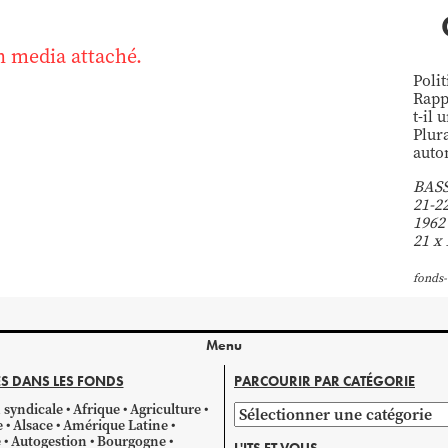
 media attaché.
Poli
Rapp
t-il
Plura
auto
BASS
21-2
1962
21 x 
fonds-
Menu
S DANS LES FONDS
PARCOURIR PAR CATÉGORIE
 syndicale
Afrique
Agriculture
Parcourir
e
Alsace
Amérique Latine
par
e
Autogestion
Bourgogne