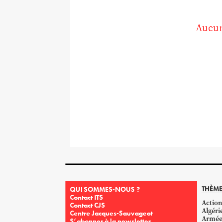
Aucun
THÈME
QUI SOMMES-NOUS ?
Contact ITS
Action
Contact CJS
Algéri
Centre Jacques-Sauvageot
Armé
S’abonner à la newsletter