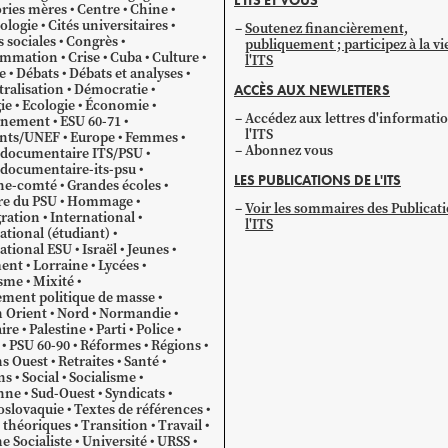
L'ITS ET VOUS
catégorie
ries mères
Centre
Chine
ologie
Cités universitaires
Soutenez financièrement,
s sociales
Congrès
publiquement ; participez à la vi
mmation
Crise
Cuba
Culture
l'ITS
e
Débats
Débats et analyses
ralisation
Démocratie
ACCÈS AUX NEWLETTERS
ie
Ecologie
Économie
Accédez aux lettres d'informati
gnement
ESU 60-71
l'ITS
ants/UNEF
Europe
Femmes
Abonnez vous
 documentaire ITS/PSU
documentaire-its-psu
LES PUBLICATIONS DE L'ITS
he-comté
Grandes écoles
re du PSU
Hommage
Voir les sommaires des Publicat
ration
International
l'ITS
ational (étudiant)
ational ESU
Israël
Jeunes
ent
Lorraine
Lycées
sme
Mixité
ment politique de masse
 Orient
Nord
Normandie
ire
Palestine
Parti
Police
PSU 60-90
Réformes
Régions
s Ouest
Retraites
Santé
ns
Social
Socialisme
nne
Sud-Ouest
Syndicats
oslovaquie
Textes de références
 théoriques
Transition
Travail
e Socialiste
Université
URSS