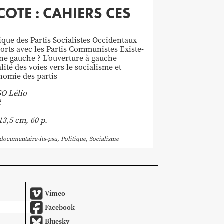
COTE : CAHIERS CES
tique des Partis Socialistes Occidentaux
orts avec les Partis Communistes Existe-
 une gauche ? L’ouverture à gauche
lité des voies vers le socialisme et
nomie des partis
O Lélio
2
13,5 cm, 60 p.
documentaire-its-psu
,
Politique
,
Socialisme
Vimeo
Facebook
Bluesky