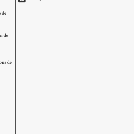
e de
on de
ions de