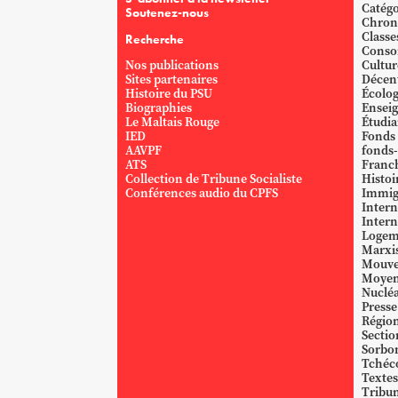
Catégo
Soutenez-nous
Chron
Classe
Recherche
Conso
Nos publications
Cultur
Sites partenaires
Décent
Histoire du PSU
Écolog
Biographies
Ensei
Le Maltais Rouge
Étudi
IED
Fonds
AAVPF
fonds-
ATS
Franc
Collection de Tribune Socialiste
Histoi
Conférences audio du CPFS
Immig
Intern
Intern
Logem
Marxi
Mouve
Moyen
Nucléa
Presse
Région
Sectio
Sorbo
Tchéc
Textes
Tribun