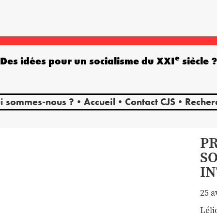
e
Des idées pour un socialisme du XXI
siècle 
i sommes-nous ?
Accueil
Contact CJS
Recher
P
S
I
25 a
Léli